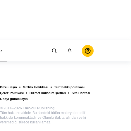
er
Bize ulaşın
Gizlilik Politikası
Telif hakkı politikası
Çerez Politikası
Hizmet kullanım şartları
Site Haritası
Onayı güncelleyin
© 2014–2026
TheSoul Publishing
.
Tüm hakları saklıdır. Bu sitedeki bütün materyaller telif
hakkıyla korunmaktadır ve Olumlu Bak tarafından yetki
verilmediği sürece kullanılamaz.