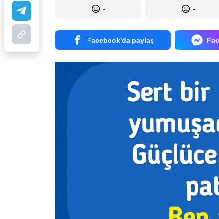
-
-
Facebook'da paylaş
Fac