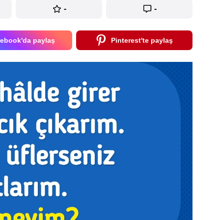
-
-
ebook'da paylaş
Pinterest'te paylaş