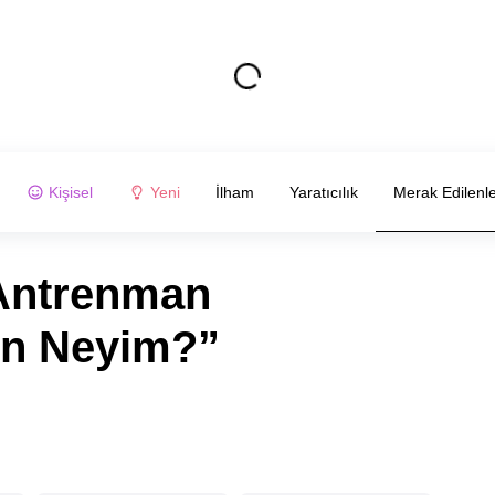
Kişisel
Yeni
İlham
Yaratıcılık
Merak Edilenl
 Antrenman
en Neyim?”