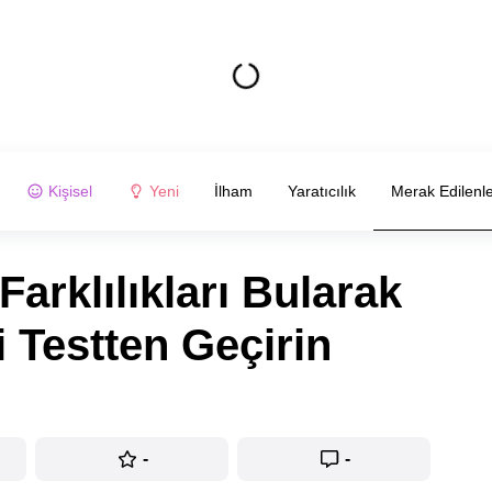
Kişisel
Yeni
İlham
Yaratıcılık
Merak Edilenl
arklılıkları Bularak
i Testten Geçirin
-
-