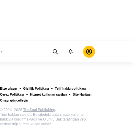
er
Bize ulaşın
Gizlilik Politikası
Telif hakkı politikası
Çerez Politikası
Hizmet kullanım şartları
Site Haritası
Onayı güncelleyin
© 2014–2026
TheSoul Publishing
.
Tüm hakları saklıdır. Bu sitedeki bütün materyaller telif
hakkıyla korunmaktadır ve Olumlu Bak tarafından yetki
verilmediği sürece kullanılamaz.