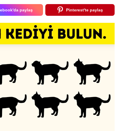
ebook'da paylaş
Pinterest'te paylaş