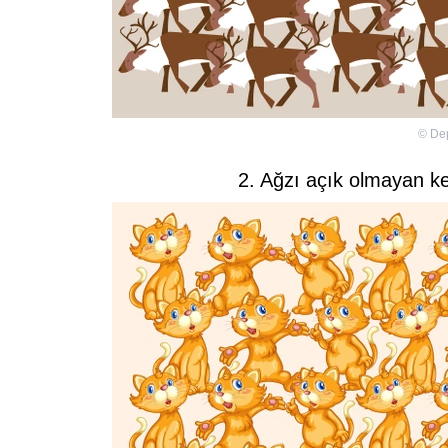
©
De
2. Ağzı açık olmayan ke