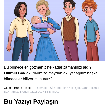
Bu bilmeceleri çözmeniz ne kadar zamanınızı aldı?
Olumlu Bak
okurlarımıza meydan okuyacağınız başka
bilmeceler biliyor musunuz?
Olumlu Bak
/
Testler
/
Cevabını Söylemeden Önce Çok Daha Dikkatli
Bakmamıza Neden Olabilecek 14 Bilmece
Bu Yazıyı Paylaşın