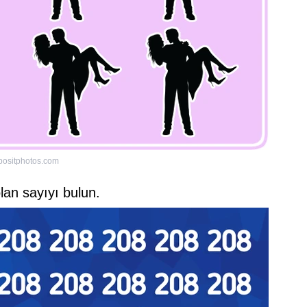
positphotos.com
olan sayıyı bulun.