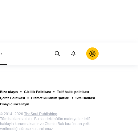
er
Bize ulaşın
Gizlilik Politikası
Telif hakkı politikası
Çerez Politikası
Hizmet kullanım şartları
Site Haritası
Onayı güncelleyin
© 2014–2026
TheSoul Publishing
.
Tüm hakları saklıdır. Bu sitedeki bütün materyaller telif
hakkıyla korunmaktadır ve Olumlu Bak tarafından yetki
verilmediği sürece kullanılamaz.