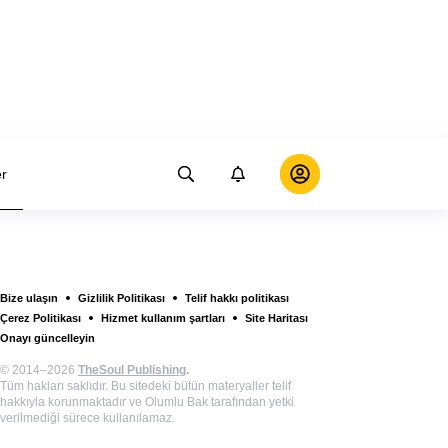
er
Bize ulaşın
Gizlilik Politikası
Telif hakkı politikası
Çerez Politikası
Hizmet kullanım şartları
Site Haritası
Onayı güncelleyin
© 2014–2026
TheSoul Publishing
.
Tüm hakları saklıdır. Bu sitedeki bütün materyaller telif
hakkıyla korunmaktadır ve Olumlu Bak tarafından yetki
verilmediği sürece kullanılamaz.