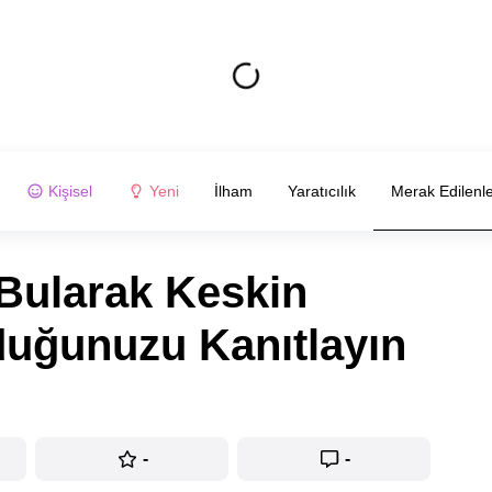
Kişisel
Yeni
İlham
Yaratıcılık
Merak Edilenl
 Bularak Keskin
duğunuzu Kanıtlayın
-
-