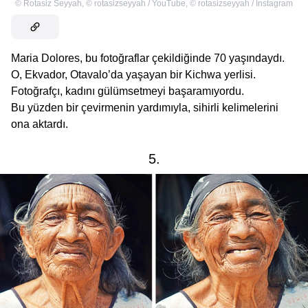
©
Rotasiz Seyyah
,
©
rotasizseyyah / YouTube
,
©
rotasizseyyah / Instagram
Maria Dolores, bu fotoğraflar çekildiğinde 70 yaşındaydı.
O, Ekvador, Otavalo’da yaşayan bir Kichwa yerlisi.
Fotoğrafçı, kadını gülümsetmeyi başaramıyordu.
Bu yüzden bir çevirmenin yardımıyla, sihirli kelimelerini
ona aktardı.
5.