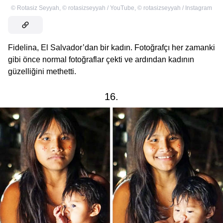
©
Rotasiz Seyyah
,
©
rotasizseyyah / YouTube
,
©
rotasizseyyah / Instagram
Fidelina, El Salvador’dan bir kadın. Fotoğrafçı her zamanki
gibi önce normal fotoğraflar çekti ve ardından kadının
güzelliğini methetti.
16.