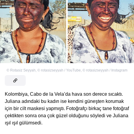
©
Rotasiz Seyyah
,
©
rotasizseyyah / YouTube
,
©
rotasizseyyah / Instagram
Kolombiya, Cabo de la Vela’da hava son derece sıcaktı.
Juliana adındaki bu kadın ise kendini güneşten korumak
için bir cilt maskesi yapmıştı. Fotoğrafçı birkaç tane fotoğraf
çektikten sonra ona çok güzel olduğunu söyledi ve Juliana
ışıl ışıl gülümsedi.