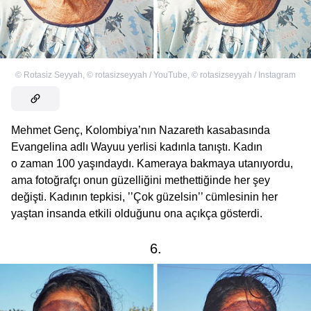
©
Rotasiz Seyyah
,
©
rotasizseyyah / YouTube
,
©
rotasizseyyah / Instagram
Mehmet Genç, Kolombiya’nın Nazareth kasabasında
Evangelina adlı Wayuu yerlisi kadınla tanıştı. Kadın
o zaman 100 yaşındaydı. Kameraya bakmaya utanıyordu,
ama fotoğrafçı onun güzelliğini methettiğinde her şey
değişti. Kadının tepkisi, ’’Çok güzelsin’’ cümlesinin her
yaştan insanda etkili olduğunu ona açıkça gösterdi.
6.