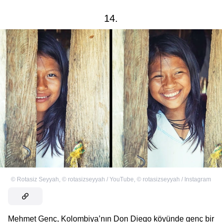
14.
©
Rotasiz Seyyah
,
©
rotasizseyyah / YouTube
,
©
rotasizseyyah / Instagram
Mehmet Genç, Kolombiya’nın Don Diego köyünde genç bir