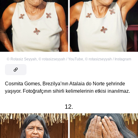
©
Rotasiz Seyyah
,
©
rotasizseyyah / YouTube
,
©
rotasizseyyah / Instagram
Cosmita Gomes, Brezilya’nın Atalaia do Norte şehrinde
yaşıyor. Fotoğrafçının sihirli kelimelerinin etkisi inanılmaz.
12.