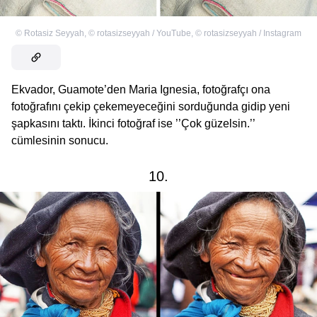
©
Rotasiz Seyyah
,
©
rotasizseyyah / YouTube
,
©
rotasizseyyah / Instagram
Ekvador, Guamote’den Maria Ignesia, fotoğrafçı ona
fotoğrafını çekip çekemeyeceğini sorduğunda gidip yeni
şapkasını taktı. İkinci fotoğraf ise ’’Çok güzelsin.’’
cümlesinin sonucu.
10.