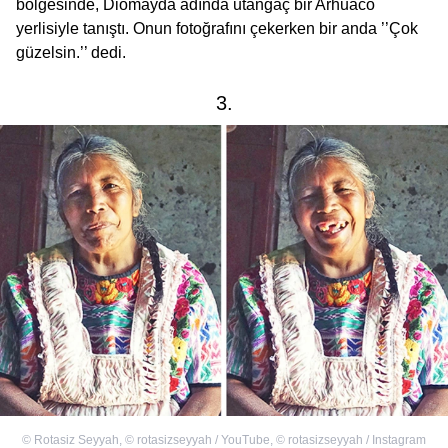
bölgesinde, Diomayda adında utangaç bir Arhuaco
yerlisiyle tanıştı. Onun fotoğrafını çekerken bir anda ’’Çok
güzelsin.’’ dedi.
3.
©
Rotasiz Seyyah
,
©
rotasizseyyah / YouTube
,
©
rotasizseyyah / Instagram