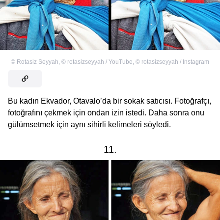
©
Rotasiz Seyyah
,
©
rotasizseyyah / YouTube
,
©
rotasizseyyah / Instagram
Bu kadın Ekvador, Otavalo’da bir sokak satıcısı. Fotoğrafçı,
fotoğrafını çekmek için ondan izin istedi. Daha sonra onu
gülümsetmek için aynı sihirli kelimeleri söyledi.
11.