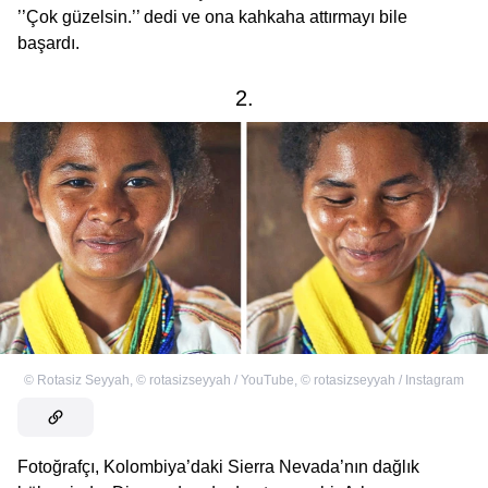
’’Çok güzelsin.’’ dedi ve ona kahkaha attırmayı bile
başardı.
2.
©
Rotasiz Seyyah
,
©
rotasizseyyah / YouTube
,
©
rotasizseyyah / Instagram
Fotoğrafçı, Kolombiya’daki Sierra Nevada’nın dağlık