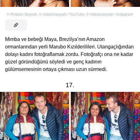
©
Rotasiz Seyyah
,
©
rotasizseyyah / YouTube
,
©
rotasizseyyah / Instagram
Mimba ve bebeği Maya, Brezilya’nın Amazon
ormanlarından yerli Marubo Kızılderilileri. Utangaçlığından
dolayı kadını fotoğraflamak zordu. Fotoğrafçı ona ne kadar
güzel göründüğünü söyledi ve genç kadının
gülümsemesinin ortaya çıkması uzun sürmedi.
17.