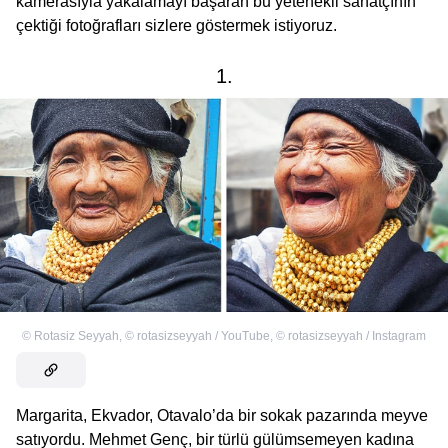
kamerasıyla yakalamayı başaran bu yetenekli sanatçının
çektiği fotoğrafları sizlere göstermek istiyoruz.
1.
©
Rotasiz Seyyah
,
©
rotasizseyyah / YouTube
,
©
rotasizseyyah / Instagram
Margarita, Ekvador, Otavalo’da bir sokak pazarında meyve
satıyordu. Mehmet Genç, bir türlü gülümsemeyen kadına