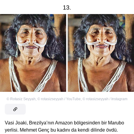
13.
©
Rotasiz Seyyah
,
©
rotasizseyyah / YouTube
,
©
rotasizseyyah / Instagram
Vasi Joaki, Brezilya’nın Amazon bölgesinden bir Marubo
yerlisi. Mehmet Genç bu kadını da kendi dilinde övdü.