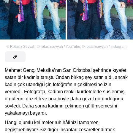
©
Rotasiz Seyyah
,
©
rotasizseyyah / YouTube
,
©
rotasizseyyah / Instagram
Mehmet Genç, Meksika’nın San Cristóbal şehrinde kıyafet
satan bir kadınla tanıştı. Ondan birkaç şey satın aldı, ancak
kadın çok utandığı için fotoğrafının çekilmesine izin
vermedi. Fotoğrafçı, kadının renkli kurdelelerle süslenmiş
örgülerini düzeltti ve ona böyle daha güzel göründüğünü
söyledi. Daha sonra kadının çekingen gülümsemesini
yakalamayı başardı.
Hangi olumlu kelimeler ruh hâlinizi tamamen
değiştirebiliyor? Siz diğer insanları cesaretlendirmek