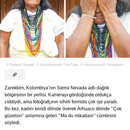
©
Rotasiz Seyyah
,
©
rotasizseyyah / YouTube
,
©
rotasizseyyah / Instagram
Zarekkim, Kolombiya’nın Sierra Nevada adlı dağlık
bölgesinin bir yerlisi. Kamerayı gördüğünde oldukça
ciddiydi, ama fotoğrafçının sihirli formülü çok işe yaradı.
Bu kez, kadını kendi dilinde överek Arhuaco dilinde ’’Çok
güzelsin’’ anlamına gelen ’’Ma du mikabani’’ cümlesini
söyledi.