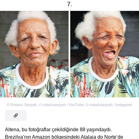
7.
©
Rotasiz Seyyah
,
©
rotasizseyyah / YouTube
,
©
rotasizseyyah / Instagram
Altena, bu fotoğraflar çekildiğinde 88 yaşındaydı.
Brezilya’nın Amazon bölgesindeki Atalaia do Norte’de