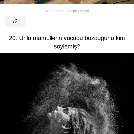
©
CurseoftheMurph / Imgur
20. Unlu mamullerin vücudu bozduğunu kim
söylemiş?