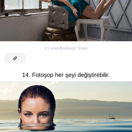
©
CurseoftheMurph / Imgur
14. Fotoşop her şeyi değiştirebilir.