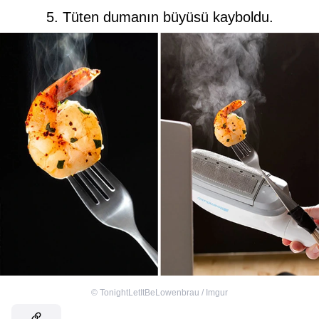
5. Tüten dumanın büyüsü kayboldu.
©
TonightLetItBeLowenbrau / Imgur