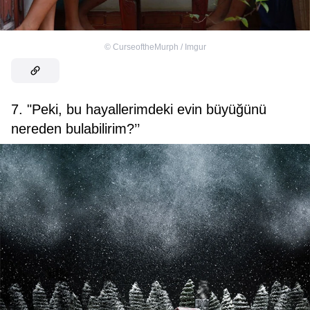
©
CurseoftheMurph / Imgur
7. "Peki, bu hayallerimdeki evin büyüğünü
nereden bulabilirim?’’