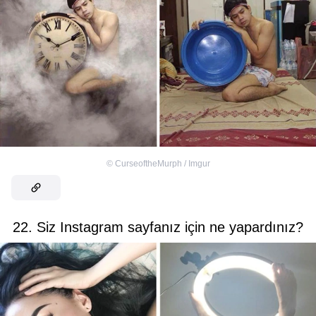
©
CurseoftheMurph / Imgur
22. Siz Instagram sayfanız için ne yapardınız?