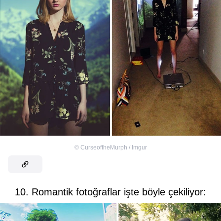
©
CurseoftheMurph / Imgur
10. Romantik fotoğraflar işte böyle çekiliyor: