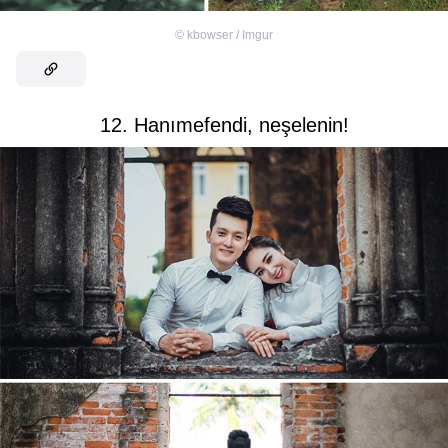
©
kbowser / Imgur
12. Hanımefendi, neşelenin!