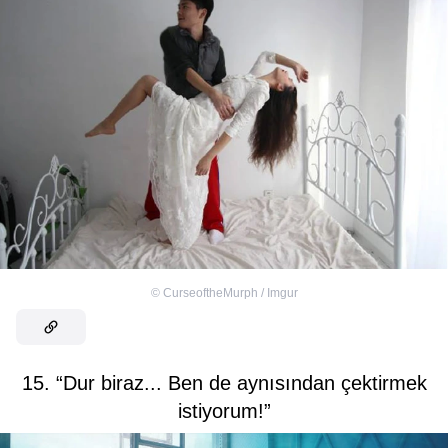
©
CurseoftheMurph / Imgur
15. “Dur biraz... Ben de aynısından çektirmek
istiyorum!”