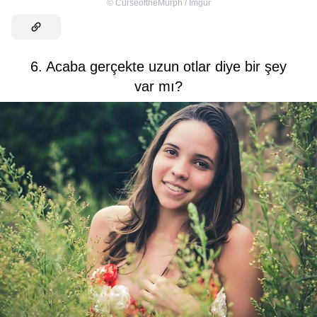
©
CurseoftheMurph / Imgur
6. Acaba gerçekte uzun otlar diye bir şey
var mı?