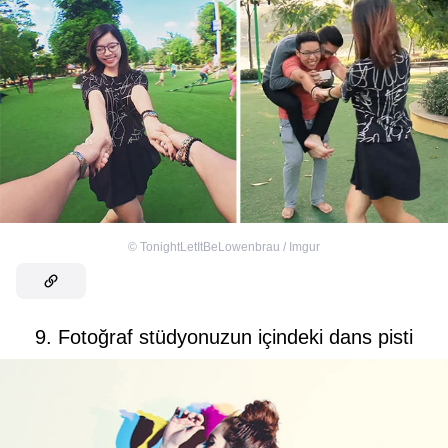
©
TonightLetItBeLowenbrau / Imgur
9. Fotoğraf stüdyonuzun içindeki dans pisti