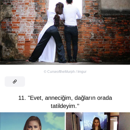
©
CurseoftheMurph / Imgur
11. "Evet, anneciğim, dağların orada
tatildeyim.’’