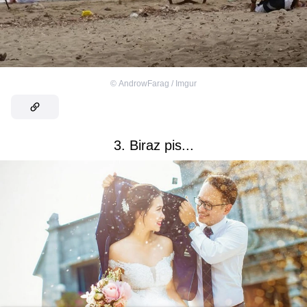
©
AndrowFarag / Imgur
3. Biraz pis...