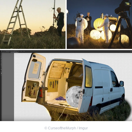
©
CurseoftheMurph / Imgur