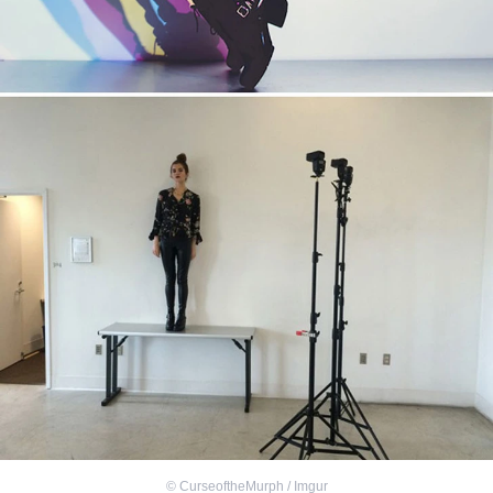
©
CurseoftheMurph / Imgur