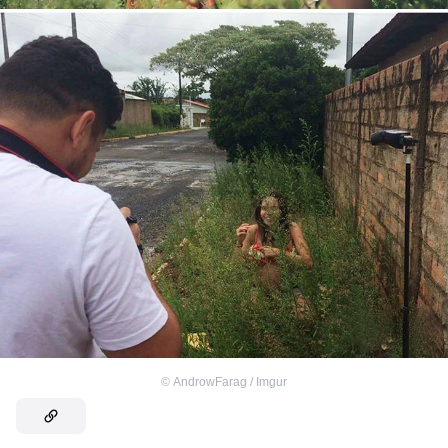
©
AndrowFarag / Imgur