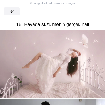
©
TonightLetItBeLowenbrau / Imgur
16. Havada süzülmenin gerçek hâli