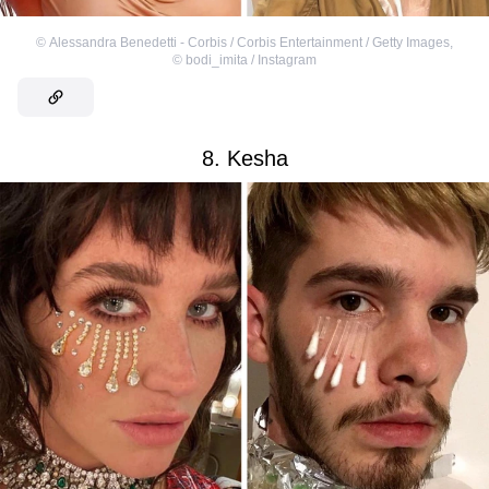
©
Alessandra Benedetti - Corbis / Corbis Entertainment / Getty Images
,
©
bodi_imita / Instagram
8. Kesha