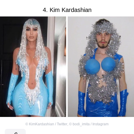
4. Kim Kardashian
©
KimKardashian / Twitter
,
©
bodi_imita / Instagram