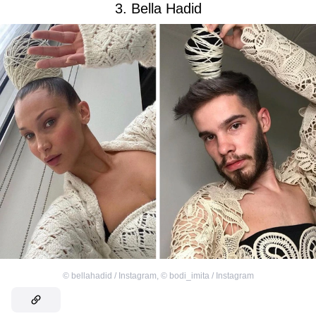
3. Bella Hadid
©
bellahadid / Instagram
,
©
bodi_imita / Instagram