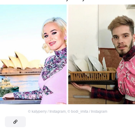
©
katyperry / Instagram
,
©
bodi_imita / Instagram