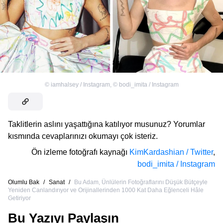
©
iamhalsey / Instagram
,
©
bodi_imita / Instagram
Taklitlerin aslını yaşattığına katılıyor musunuz? Yorumlar
kısmında cevaplarınızı okumayı çok isteriz.
Ön izleme fotoğrafı kaynağı
KimKardashian / Twitter
,
bodi_imita / Instagram
Olumlu Bak
/
Sanat
/
Bu Adam, Ünlülerin Fotoğraflarını Düşük Bütçeyle
Yeniden Canlandırıyor ve Orijinallerinden 1000 Kat Daha Eğlenceli Hâle
Getiriyor
Bu Yazıyı Paylaşın