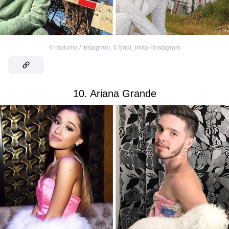
©
maluma / Instagram
,
©
bodi_imita / Instagram
10. Ariana Grande