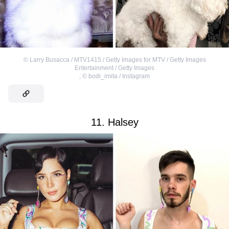
©
Larry Busacca / MTV1415 / Getty Images for MTV / Getty Images
Entertainment / Getty Images
,
©
bodi_imita / Instagram
11. Halsey