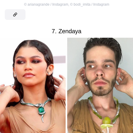
©
arianagrande / Instagram
,
©
bodi_imita / Instagram
7. Zendaya