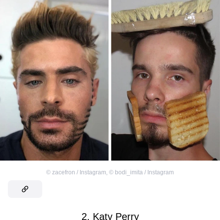
©
zacefron / Instagram
,
©
bodi_imita / Instagram
2. Katy Perry