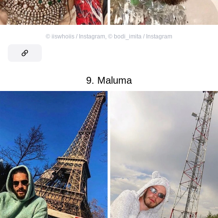
©
iiswhoiis / Instagram
,
©
bodi_imita / Instagram
9. Maluma