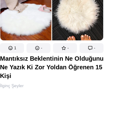
1
-
-
-
Mantıksız Beklentinin Ne Olduğunu
Ne Yazık Ki Zor Yoldan Öğrenen 15
Kişi
İlginç Şeyler