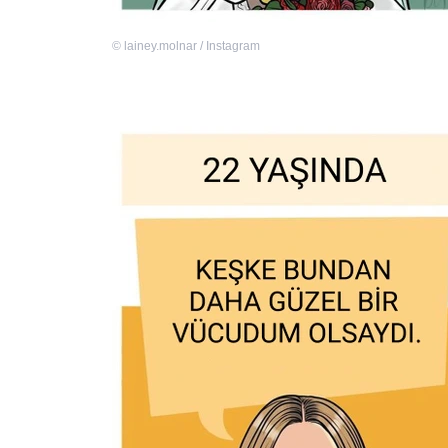
©
lainey.molnar / Instagram