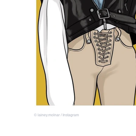
©
lainey.molnar / Instagram