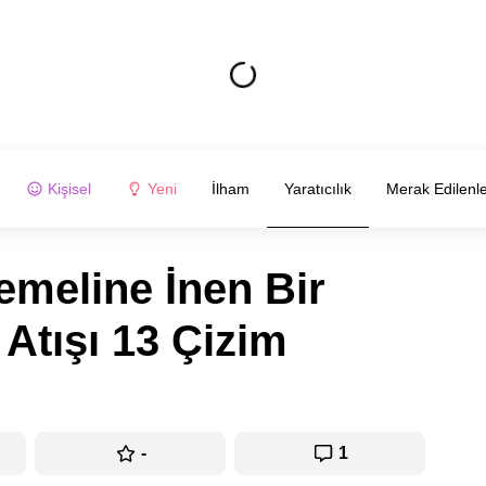
Kişisel
Yeni
İlham
Yaratıcılık
Merak Edilenl
emeline İnen Bir
Atışı 13 Çizim
-
1