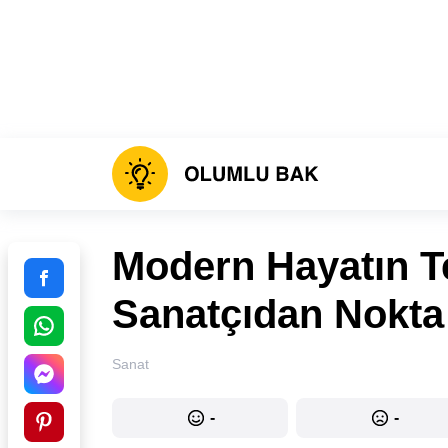
Modern Hayatın T
Sanatçıdan Nokta 
Sanat
-
-