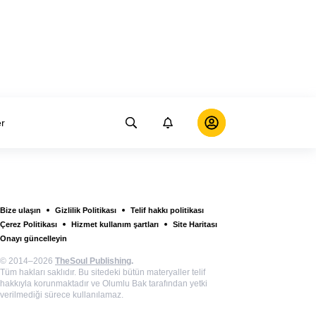
er
Bize ulaşın
Gizlilik Politikası
Telif hakkı politikası
Çerez Politikası
Hizmet kullanım şartları
Site Haritası
Onayı güncelleyin
© 2014–2026
TheSoul Publishing
.
Tüm hakları saklıdır. Bu sitedeki bütün materyaller telif
hakkıyla korunmaktadır ve Olumlu Bak tarafından yetki
verilmediği sürece kullanılamaz.