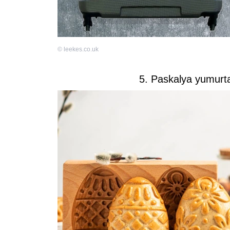
©
leekes.co.uk
5. Paskalya yumurta