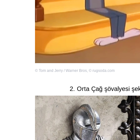
©
Tom and Jerry / Warner Bros
,
©
rugsoda.com
2. Orta Çağ şövalyesi şek