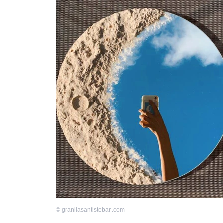
©
granilasantisteban.com