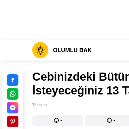
Cebinizdeki Bütü
İsteyeceğiniz 13 
Tasarım
-
-