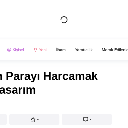
Kişisel
Yeni
İlham
Yaratıcılık
Merak Edilenl
n Parayı Harcamak
Tasarım
-
-