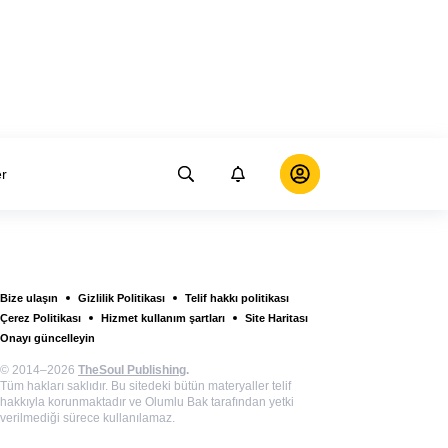
er
Bize ulaşın
Gizlilik Politikası
Telif hakkı politikası
Çerez Politikası
Hizmet kullanım şartları
Site Haritası
Onayı güncelleyin
© 2014–2026
TheSoul Publishing
.
Tüm hakları saklıdır. Bu sitedeki bütün materyaller telif
hakkıyla korunmaktadır ve Olumlu Bak tarafından yetki
verilmediği sürece kullanılamaz.