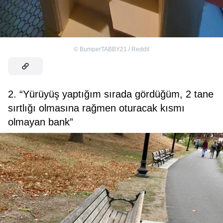
©
BumperTABBY21 / Reddit
2. “Yürüyüş yaptığım sırada gördüğüm, 2 tane
sırtlığı olmasına rağmen oturacak kısmı
olmayan bank”