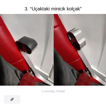
3. “Uçaktaki minicik kolçak”
©
joewillg / Reddit