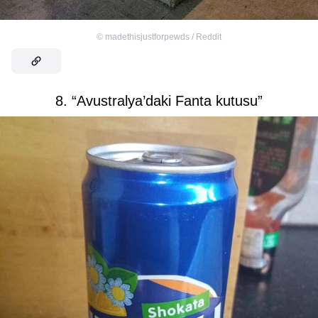
©
madethisjustforpewds / Reddit
8. “Avustralya’daki Fanta kutusu”