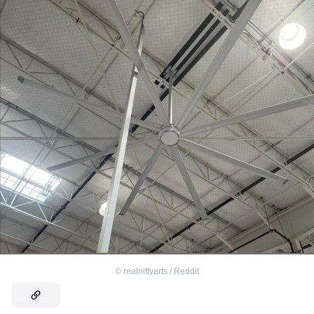
©
realniftyarts / Reddit