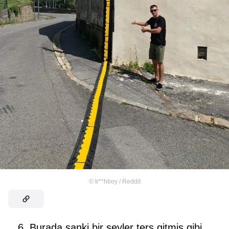
©
tr**hboy / Reddit
6. Burada sanki bir şeyler ters gitmiş gibi...