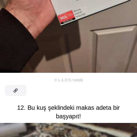
©
L-1-3-S / reddit
12. Bu kuş şeklindeki makas adeta bir
başyapıt!