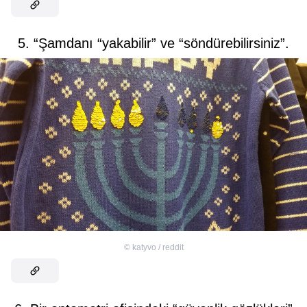
5. “Şamdanı “yakabilir” ve “söndürebilirsiniz”.
©
katyvo / reddit