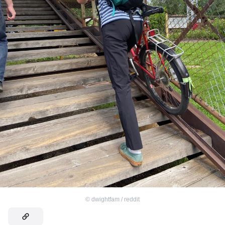
©
dwightfam / reddit