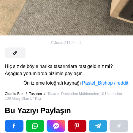
©
Jonah517 / reddit
Hiç siz de böyle harika tasarımlara rast geldiniz mi?
Aşağıda yorumlarda bizimle paylaşın.
Ön izleme fotoğrafı kaynağı
Pastel_Bishop / reddit
Olumlu Bak
/
Tasarım
/
Tasarım Dersinden Muhtemelen 10 Üzerinden
100 Almış Olan 17 Kişi
Bu Yazıyı Paylaşın