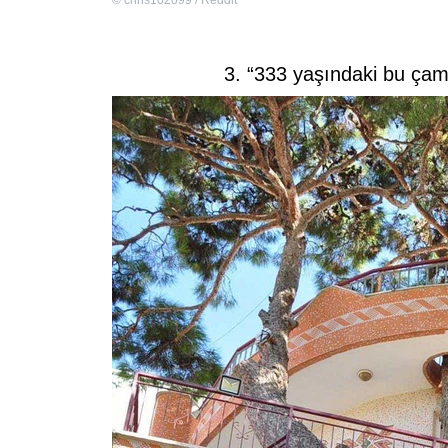
©
chris102099 / Reddit
3. “333 yaşındaki bu çam a