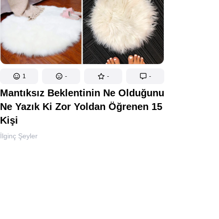
1
-
-
-
Mantıksız Beklentinin Ne Olduğunu
Ne Yazık Ki Zor Yoldan Öğrenen 15
Kişi
İlginç Şeyler