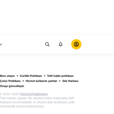
er
Bize ulaşın
Gizlilik Politikası
Telif hakkı politikası
Çerez Politikası
Hizmet kullanım şartları
Site Haritası
Onayı güncelleyin
© 2014–2026
TheSoul Publishing
.
Tüm hakları saklıdır. Bu sitedeki bütün materyaller telif
hakkıyla korunmaktadır ve Olumlu Bak tarafından yetki
verilmediği sürece kullanılamaz.