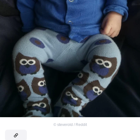
©
steverold / Reddit