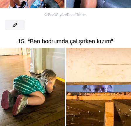
©
BeeWhyAreDee / Twitter
15. “Ben bodrumda çalışırken kızım”