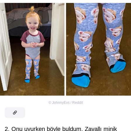
©
JohnnyEvs / Reddit
2. Onu uyurken böyle buldum. Zavallı minik