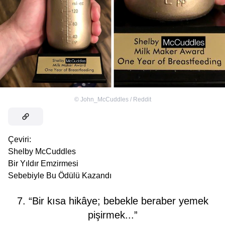
©
John_McCuddles / Reddit
Çeviri:
Shelby McCuddles
Bir Yıldır Emzirmesi
Sebebiyle Bu Ödülü Kazandı
7. “Bir kısa hikâye; bebekle beraber yemek
pişirmek...”