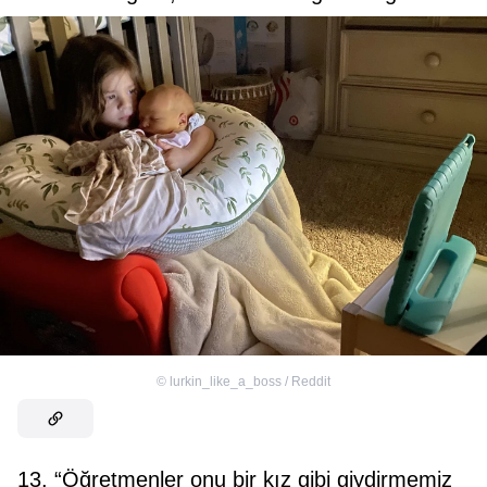
©
lurkin_like_a_boss / Reddit
13. “Öğretmenler onu bir kız gibi giydirmemiz