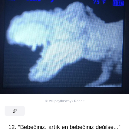
©
Iwillpaytheway / Reddit
12. “Bebeğiniz, artık en bebeğiniz değilse...”