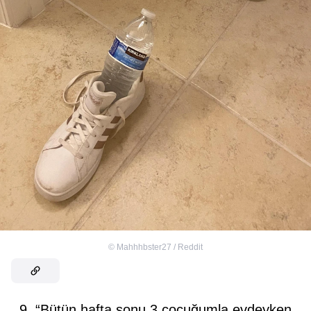
©
Mahhhbster27 / Reddit
9. “Bütün hafta sonu 3 çocuğumla evdeyken