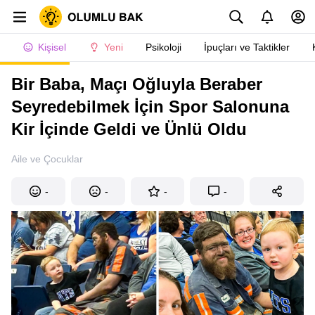
Kişisel
Yeni
Psikoloji
İpuçları ve Taktikler
Bir Baba, Maçı Oğluyla Beraber
Seyredebilmek İçin Spor Salonuna
Kir İçinde Geldi ve Ünlü Oldu
Aile ve Çocuklar
-
-
-
-