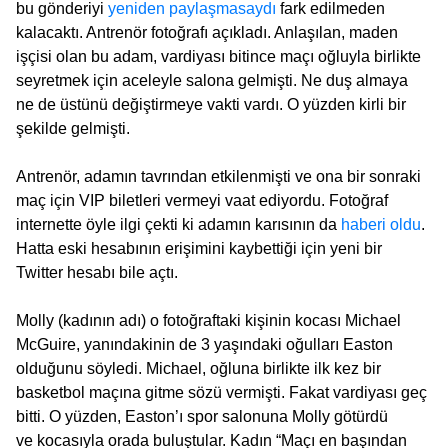
bu gönderiyi
yeniden paylaşmasaydı
fark edilmeden
kalacaktı. Antrenör fotoğrafı açıkladı. Anlaşılan, maden
işçisi olan bu adam, vardiyası bitince maçı oğluyla birlikte
seyretmek için aceleyle salona gelmişti. Ne duş almaya
ne de üstünü değiştirmeye vakti vardı. O yüzden kirli bir
şekilde gelmişti.
Antrenör, adamın tavrından etkilenmişti ve ona bir sonraki
maç için VIP biletleri vermeyi vaat ediyordu. Fotoğraf
internette öyle ilgi çekti ki adamın karısının da
haberi oldu
.
Hatta eski hesabının erişimini kaybettiği için yeni bir
Twitter hesabı bile açtı.
Molly (kadının adı) o fotoğraftaki kişinin kocası Michael
McGuire, yanındakinin de 3 yaşındaki oğulları Easton
olduğunu söyledi. Michael, oğluna birlikte ilk kez bir
basketbol maçına gitme sözü vermişti. Fakat vardiyası geç
bitti. O yüzden, Easton’ı spor salonuna Molly götürdü
ve kocasıyla orada buluştular. Kadın “Maçı en başından