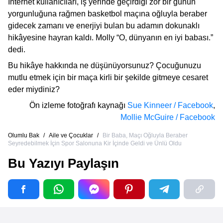
İnternet kullanıcıları, iş yerinde geçirdiği zor bir günün
yorgunluğuna rağmen basketbol maçına oğluyla beraber
gidecek zamanı ve enerjiyi bulan bu adamın dokunaklı
hikâyesine hayran kaldı. Molly “O, dünyanın en iyi babası.”
dedi.
Bu hikâye hakkında ne düşünüyorsunuz? Çocuğunuzu
mutlu etmek için bir maça kirli bir şekilde gitmeye cesaret
eder miydiniz?
Ön izleme fotoğrafı kaynağı
Sue Kinneer / Facebook
,
Mollie McGuire / Facebook
Olumlu Bak
/
Aile ve Çocuklar
/
Bir Baba, Maçı Oğluyla Beraber
Seyredebilmek İçin Spor Salonuna Kir İçinde Geldi ve Ünlü Oldu
Bu Yazıyı Paylaşın