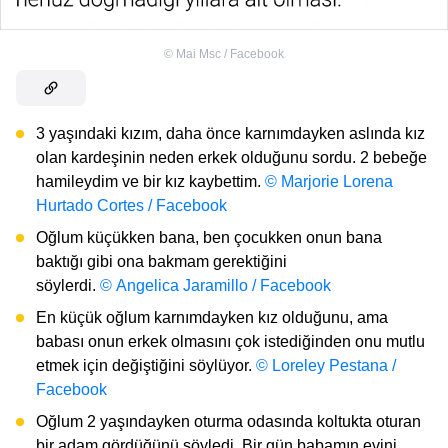
©
Mai Msc / Facebook
3 yaşındaki kızım, daha önce karnımdayken aslında kız
olan kardeşinin neden erkek olduğunu sordu. 2 bebeğe
hamileydim ve bir kız kaybettim.
© Marjorie Lorena
Hurtado Cortes / Facebook
Oğlum küçükken bana, ben çocukken onun bana
baktığı gibi ona bakmam gerektiğini
söylerdi.
© Angelica Jaramillo / Facebook
En küçük oğlum karnımdayken kız olduğunu, ama
babası onun erkek olmasını çok istediğinden onu mutlu
etmek için değiştiğini söylüyor.
© Loreley Pestana /
Facebook
Oğlum 2 yaşındayken oturma odasında koltukta oturan
bir adam gördüğünü söyledi. Bir gün babamın evini