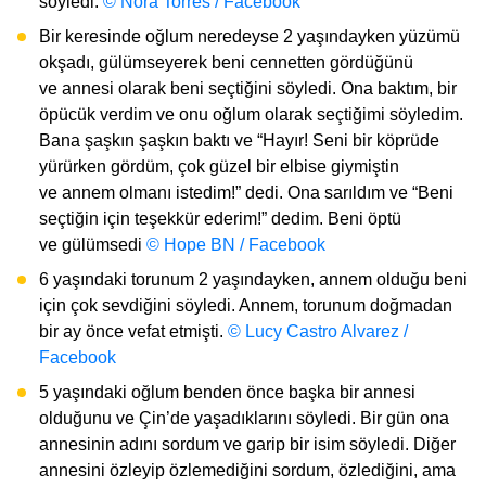
söyledi.
© Nora Torres / Facebook
Bir keresinde oğlum neredeyse 2 yaşındayken yüzümü
okşadı, gülümseyerek beni cennetten gördüğünü
ve annesi olarak beni seçtiğini söyledi. Ona baktım, bir
öpücük verdim ve onu oğlum olarak seçtiğimi söyledim.
Bana şaşkın şaşkın baktı ve “Hayır! Seni bir köprüde
yürürken gördüm, çok güzel bir elbise giymiştin
ve annem olmanı istedim!” dedi. Ona sarıldım ve “Beni
seçtiğin için teşekkür ederim!” dedim. Beni öptü
ve gülümsedi
© Hope BN / Facebook
6 yaşındaki torunum 2 yaşındayken, annem olduğu beni
için çok sevdiğini söyledi. Annem, torunum doğmadan
bir ay önce vefat etmişti.
© Lucy Castro Alvarez /
Facebook
5 yaşındaki oğlum benden önce başka bir annesi
olduğunu ve Çin’de yaşadıklarını söyledi. Bir gün ona
annesinin adını sordum ve garip bir isim söyledi. Diğer
annesini özleyip özlemediğini sordum, özlediğini, ama