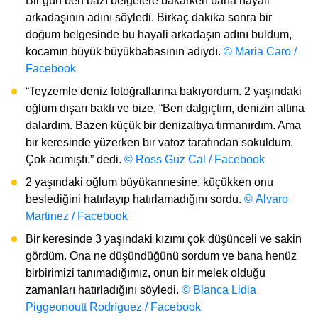
Bir gün ben bazı belgelere bakarken bana hayali
arkadaşının adını söyledi. Birkaç dakika sonra bir
doğum belgesinde bu hayali arkadaşın adını buldum,
kocamın büyük büyükbabasının adıydı.
© Maria Caro /
Facebook
“Teyzemle deniz fotoğraflarına bakıyordum. 2 yaşındaki
oğlum dışarı baktı ve bize, “Ben dalgıçtım, denizin altına
dalardım. Bazen küçük bir denizaltıya tırmanırdım. Ama
bir keresinde yüzerken bir vatoz tarafından sokuldum.
Çok acımıştı.” dedi.
© Ross Guz Cal / Facebook
2 yaşındaki oğlum büyükannesine, küçükken onu
beslediğini hatırlayıp hatırlamadığını sordu.
© Alvaro
Martinez / Facebook
Bir keresinde 3 yaşındaki kızımı çok düşünceli ve sakin
gördüm. Ona ne düşündüğünü sordum ve bana henüz
birbirimizi tanımadığımız, onun bir melek olduğu
zamanları hatırladığını söyledi.
© Blanca Lidia
Piggeonoutt Rodríguez / Facebook