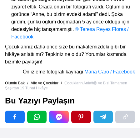
ziyaret ettik. Orada onun bir fotoğrafı vardı. Oğlum onu
görünce “Anne, bu bizim evdeki adam!” dedi. Şoka
girdim, çünkü oğlum doğmadan 5 ay önce öldüğü için
dedesiyle hiç tanışamamıştı.
© Teresa Reyes Flores /
Facebook
Çocuklarınız daha önce size bu makalemizdeki gibi bir
hikâye anlattı mı? Tepkiniz ne oldu? Yorumlar kısmında
bizimle paylaşın!
Ön izleme fotoğrafı kaynağı
Maria Caro / Facebook
Olumlu Bak
/
Aile ve Çocuklar
/
Çocukların Anlattığı ve Bizi Tamamen
Şaşırtan 19 Tuhaf Hikâye
Bu Yazıyı Paylaşın