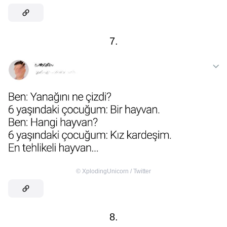
7.
©
XplodingUnicorn / Twitter
8.