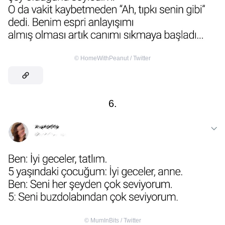
©
HomeWithPeanut / Twitter
6.
©
MumInBits / Twitter