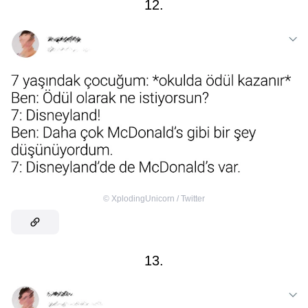
12.
©
XplodingUnicorn / Twitter
13.