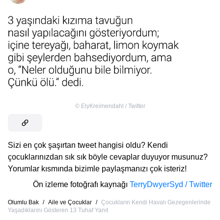
©
ElyKreimendahl / Twitter
Sizi en çok şaşırtan tweet hangisi oldu? Kendi
çocuklarınızdan sık sık böyle cevaplar duyuyor musunuz?
Yorumlar kısmında bizimle paylaşmanızı çok isteriz!
Ön izleme fotoğrafı kaynağı
TerryDwyerSyd / Twitter
Olumlu Bak
/
Aile ve Çocuklar
/
Çocukların Kendi Havalı Gezegenlerinde
Yaşadıklarını Gösteren 13 Tuhaf Yanıt