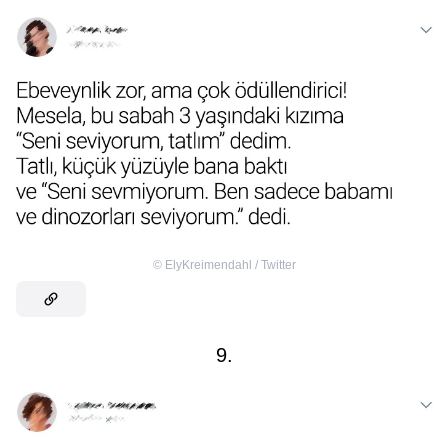
©
ElyKreimendahl / Twitter
9.