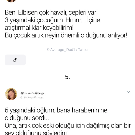
©
Average_Dad1 / Twitter
5.