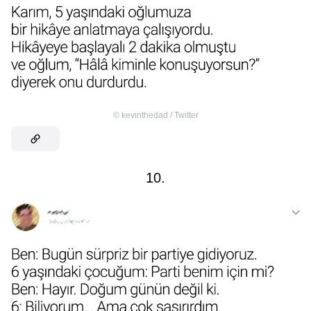
©
kevinthedad / Twitter
10.