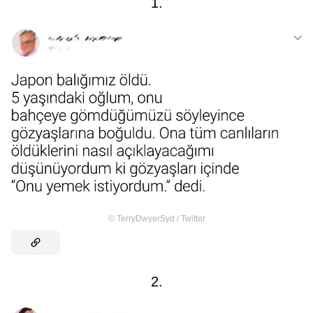
1.
©
TerryDwyerSyd / Twitter
2.