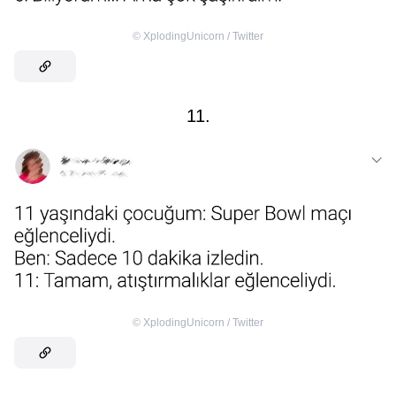
©
XplodingUnicorn / Twitter
11.
©
XplodingUnicorn / Twitter