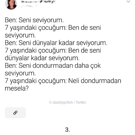
©
daddygofish / Twitter
3.