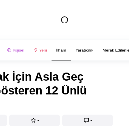
Kişisel
Yeni
İlham
Yaratıcılık
Merak Edilenl
k İçin Asla Geç
Gösteren 12 Ünlü
-
-