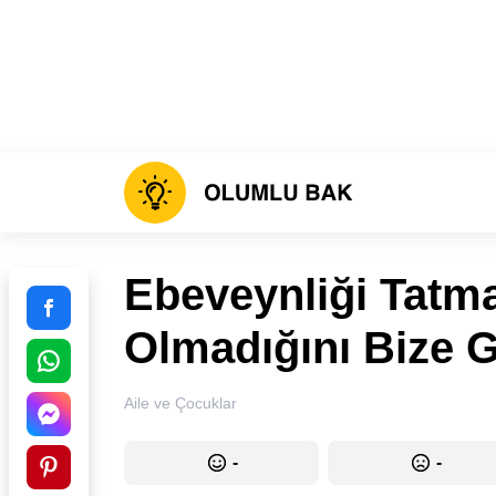
Ebeveynliği Tatma
Olmadığını Bize 
Aile ve Çocuklar
-
-