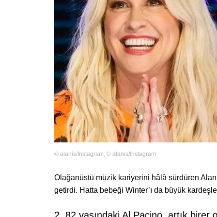
©
alanis/Instagram
,
©
alanis/Instagram
Olağanüstü müzik kariyerini hâlâ sürdüren Ala
getirdi. Hatta bebeği Winter’ı da büyük kardeşle
2. 82 yaşındaki Al Pacino, artık birer 