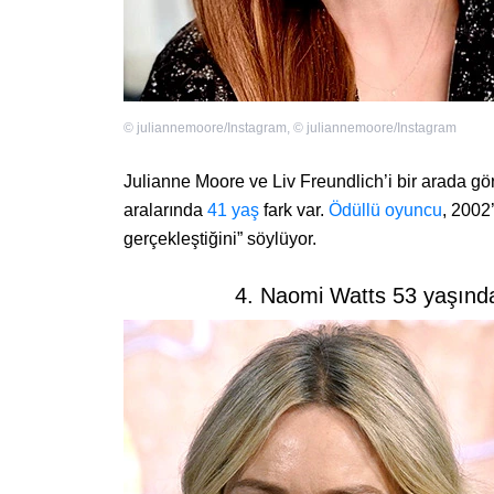
©
juliannemoore/Instagram
,
©
juliannemoore/Instagram
Julianne Moore ve Liv Freundlich’i bir arada gör
aralarında
41 yaş
fark var.
Ödüllü oyuncu
, 2002
gerçekleştiğini” söylüyor.
4. Naomi Watts 53 yaşında