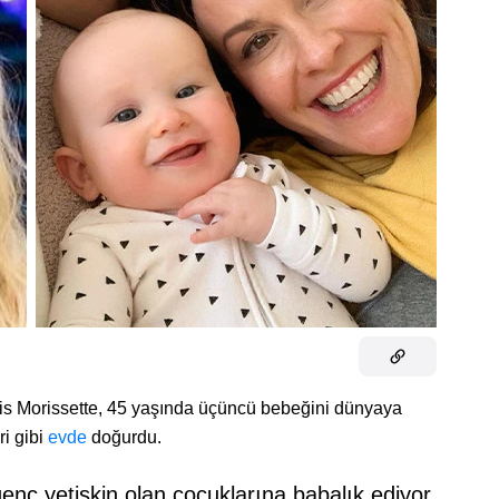
nis Morissette, 45 yaşında üçüncü bebeğini dünyaya
ri gibi
evde
doğurdu.
genç yetişkin olan çocuklarına babalık ediyor.