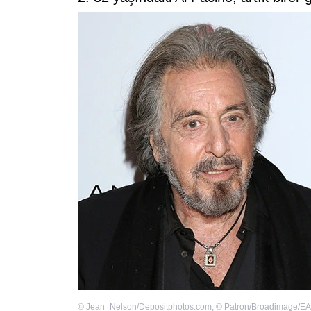
©
Jean_Nelson/Depositphotos.com
,
©
Patron/Broadimage/