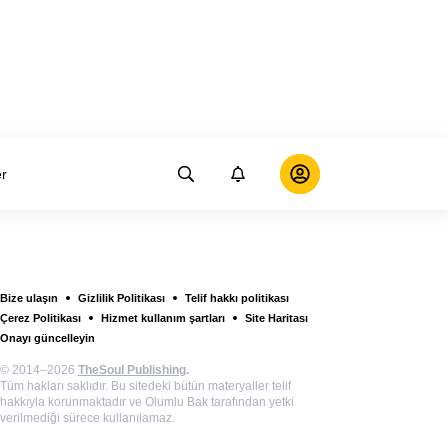
er
Bize ulaşın
Gizlilik Politikası
Telif hakkı politikası
Çerez Politikası
Hizmet kullanım şartları
Site Haritası
Onayı güncelleyin
© 2014–2026
TheSoul Publishing
.
Tüm hakları saklıdır. Bu sitedeki bütün materyaller telif
hakkıyla korunmaktadır ve Olumlu Bak tarafından yetki
verilmediği sürece kullanılamaz.