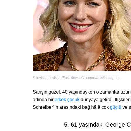
©
Invision/Invision/East News
,
©
naomiwatts/Instagram
Sarışın güzel, 40 yaşındayken o zamanlar uzun s
adında bir
erkek çocuk
dünyaya getirdi. İlişkile
Schreiber’ın arasındaki bağ hâlâ çok
güçlü
ve s
5. 61 yaşındaki George Cl