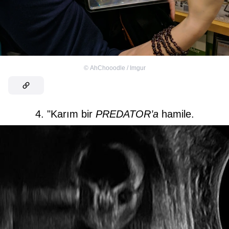
©
AhChooodle / Imgur
4. "Karım bir
PREDATOR’a
hamile.