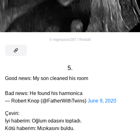
©
mgmason287 / Reddit
5.
Good news: My son cleaned his room
Bad news: He found his harmonica
— Robert Knop (@FatherWithTwins)
June 9, 2020
Çeviri:
İyi haberim: Oğlum odasını topladı.
Kötü haberim: Mızıkasını buldu.