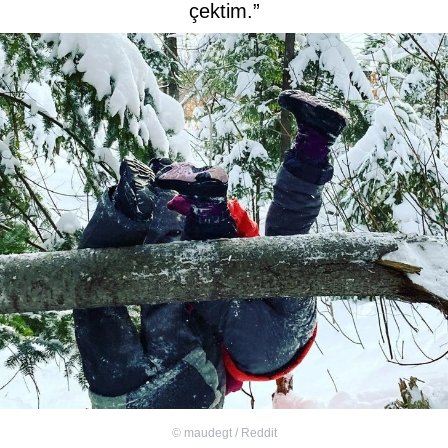
çektim.”
©
maudegt / Reddit