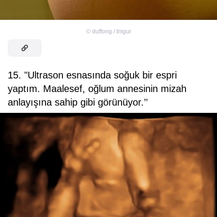
©
duffong / Imgur
15. "Ultrason esnasında soğuk bir espri
yaptım. Maalesef, oğlum annesinin mizah
anlayışına sahip gibi görünüyor.’’