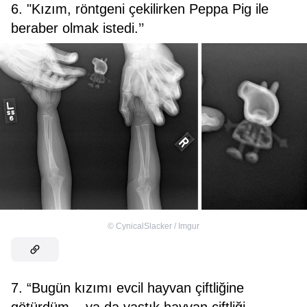
6. "Kızım, röntgeni çekilirken Peppa Pig ile
beraber olmak istedi.’’
©
CynicalSlacker / Imgur
7. “Bugün kızımı evcil hayvan çiftliğine