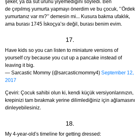
şeker, ya da süt ürünü yiyemediğini söyledi. Ben
de çırpılmış yumurta yapmayı önerdim ve bu çocuk, ’’Ördek
yumurtanız var mı?’’ demesin mi... Kusura bakma ufaklık,
ama burası 1745 İskoçya’sı değil, burası benim evim.
17.
Have kids so you can listen to miniature versions of
yourself cry because you cut up a pancake instead of
leaving it big.
— Sarcastic Mommy (@sarcasticmommy4)
September 12,
2017
Çeviri: Çocuk sahibi olun ki, kendi küçük versiyonlarınızın,
krepinizi tam bırakmak yerine dilimlediğiniz için ağlamasını
dinleyebilesiniz.
18.
My 4-year-old's timeline for getting dressed: