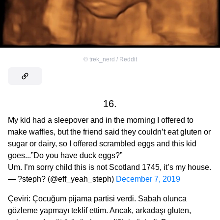
©
trek_nerd / Reddit
16.
My kid had a sleepover and in the morning I offered to
make waffles, but the friend said they couldn’t eat gluten or
sugar or dairy, so I offered scrambled eggs and this kid
goes...”Do you have duck eggs?”
Um. I’m sorry child this is not Scotland 1745, it’s my house.
— ?steph? (@eff_yeah_steph)
December 7, 2019
Çeviri: Çocuğum pijama partisi verdi. Sabah olunca
gözleme yapmayı teklif ettim. Ancak, arkadaşı gluten,