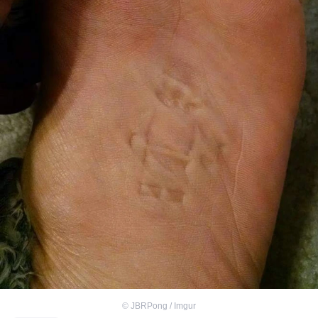
©
JBRPong / Imgur