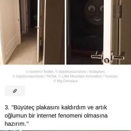
©
isosmrt / Twitter
,
©
bigdinosaurshow / Instagram
,
©
bigdinosaurshow / TikTok
,
©
Little Mountain Animation / Youtube
,
©
Big Dinosaur
3. "Büyüteç plakasını kaldırdım ve artık
oğlumun bir internet fenomeni olmasına
hazırım.’’