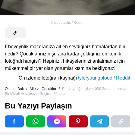
©
dubstastic / Reddit
Ebeveynlik maceranıza ait en sevdiğiniz hatıralardan biri
nedir? Çocuklarınızın şu ana kadar çektiğiniz en komik
fotoğrafı hangisi? Hepinizi, hikâyelerinizi anlatmanız için
mükemmel bir yer olan yorumlar kısmına bekliyoruz!
Ön izleme fotoğrafı kaynağı
tyleryoungblood / Reddit
Olumlu Bak
/
Aile ve Çocuklar
/
Ebeveynliğin İyi ve Kötü Zamanlarını İyi
Bir Mizah Anlayışıyla Geçiren 20 İnsan
Bu Yazıyı Paylaşın