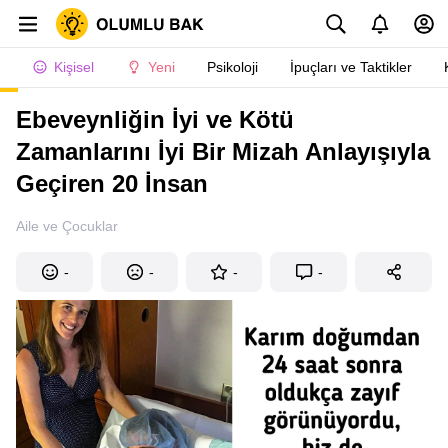
Kişisel
Yeni
Psikoloji
İpuçları ve Taktikler
Ebeveynliğin İyi ve Kötü
Zamanlarını İyi Bir Mizah Anlayışıyla
Geçiren 20 İnsan
Aile ve Çocuklar
-
-
-
-