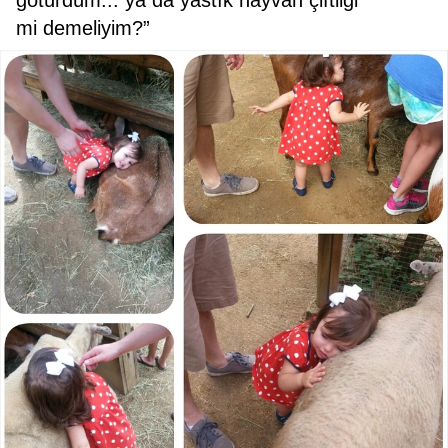
götürdüm... ya da yastık hayvan çiftliği
mi demeliyim?”