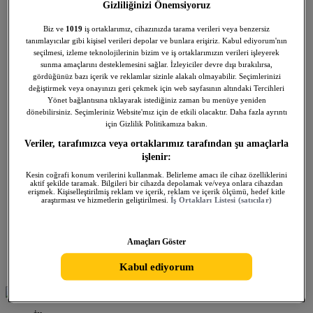
Gizliliğinizi Önemsiyoruz
Biz ve
1019
iş ortaklarımız, cihazınızda tarama verileri veya benzersiz
Yeni
tanımlayıcılar gibi kişisel verileri depolar ve bunlara erişiriz. Kabul ediyorum'nın
seçilmesi, izleme teknolojilerinin bizim ve iş ortaklarımızın verileri işleyerek
Psikoloji
sunma amaçlarını desteklemesini sağlar. İzleyiciler devre dışı bırakılırsa,
İpuçları ve Taktikler
gördüğünüz bazı içerik ve reklamlar sizinle alakalı olmayabilir. Seçimlerinizi
Kızlara Özel Şeyler
değiştirmek veya onayınızı geri çekmek için web sayfasının altındaki Tercihleri
İlişkiler
Yönet bağlantısına tıklayarak istediğiniz zaman bu menüye yeniden
Aile ve Çocuklar
dönebilirsiniz. Seçimleriniz Website'mız için de etkili olacaktır. Daha fazla ayrıntı
Sağlık
için Gizlilik Politikamıza bakın.
Alışveriş
Ev
Veriler, tarafımızca veya ortaklarımız tarafından şu amaçlarla
Tasarım
işlenir:
Yemek Pişirme
Kesin coğrafi konum verilerini kullanmak. Belirleme amacı ile cihaz özelliklerini
Fotoğrafçılık
aktif şekilde taramak. Bilgileri bir cihazda depolamak ve/veya onlara cihazdan
Sanat
erişmek. Kişiselleştirilmiş reklam ve içerik, reklam ve içerik ölçümü, hedef kitle
araştırması ve hizmetlerin geliştirilmesi.
İş Ortakları Listesi (satıcılar)
Hayvanlar
İnsanlar
İlginç Şeyler
Amaçları Göster
Filmler
Gezilecek Yerler
Kabul ediyorum
Testler