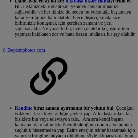
Eşine ayda en az iki kez
baş başa dışarı çıkmayı
teklif et
.
Bu, ilişkinizdeki romantizmi yeniden canlandırmanızı
sağlayabilir ve her ikinize de neden bu yolculuğa başlamaya
karar verdiğinizi hatırlatabilir. Gece dışarı çıkmak, size
birbirinizle konuşmak için gereken zamanı ve yeri
sağlayacaktır. Ne yazık ki bu, evde çocuklar koşuştururken
yapması hakikaten zor ve hatta bazen imkânsız bir şey olabilir.
©
Depositphotos.com
Kendine
biraz zaman ayırmanın bir yolunu bul
. Çocuğun
yokken sık sık keyif aldığın şeyleri yap. Arkadaşlarınla takıl,
bisiklete bin veya televizyon izle... Ara sıra kendi başına
kalmanın da refahın için önemli olduğunu unutma ve bunları
suçluluk hissetmeden yap. Eşine enerjini tekrar kazanmak için
yalnızca bir güne ihtiyacın olduğunu söyle. Umarız o da bunu