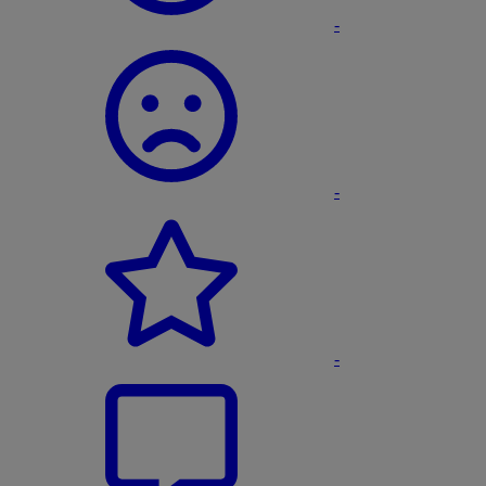
-
-
-