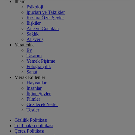
İlham
Psikoloji
İpuçları ve Taktikler
Kızlara Özel Şeyler
İlişkiler
Aile ve Çocuklar
Sağlık
Alışveriş
Yaratıcılık
Ev
Tasarım
Yemek Pişirme
Fotoğrafçılık
Sanat
Merak Edilenler
Hayvanlar
İnsanlar
İlginç Şeyler
Filmler
Gezilecek Yerler
Testler
Gizlilik Politikası
Telif hakkı politikası
Çerez Politikası