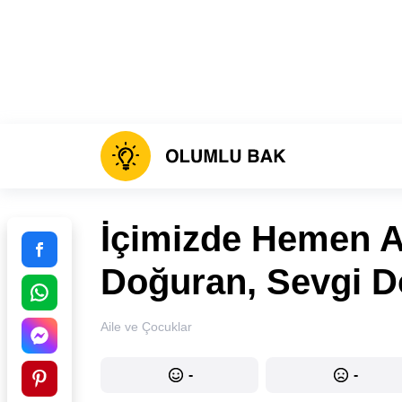
İçimizde Hemen Ai
Doğuran, Sevgi D
Aile ve Çocuklar
-
-