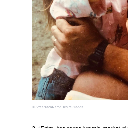
©
StreetTacoNamdDesire / reddit