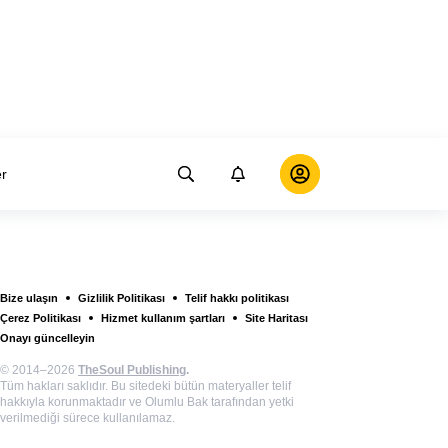
er
Bize ulaşın
Gizlilik Politikası
Telif hakkı politikası
Çerez Politikası
Hizmet kullanım şartları
Site Haritası
Onayı güncelleyin
© 2014–2026
TheSoul Publishing
.
Tüm hakları saklıdır. Bu sitedeki bütün materyaller telif
hakkıyla korunmaktadır ve Olumlu Bak tarafından yetki
verilmediği sürece kullanılamaz.