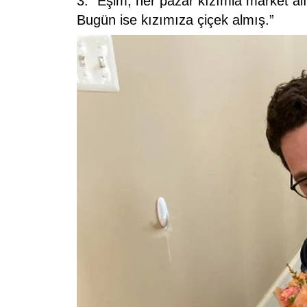
3. “Eşim, her pazar kızımla market alı
Bugün ise kızımıza çiçek almış.”