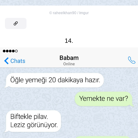
©
raheelkhan90 / Imgur
14.