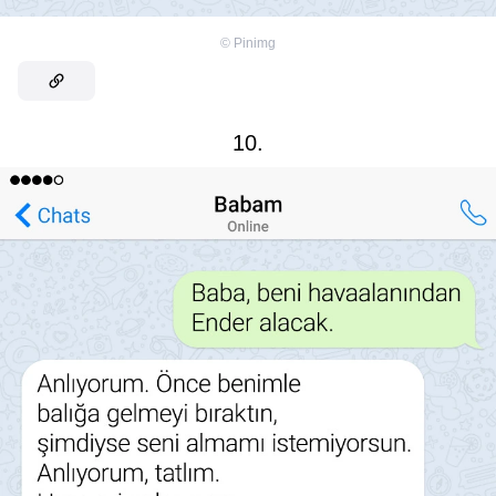
©
Pinimg
10.