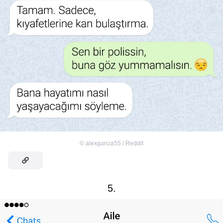
©
alexgarcia55 / Reddit
5.