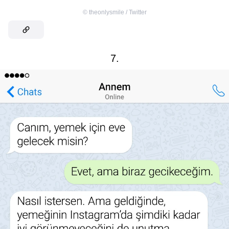
©
theonlysmile / Twitter
7.