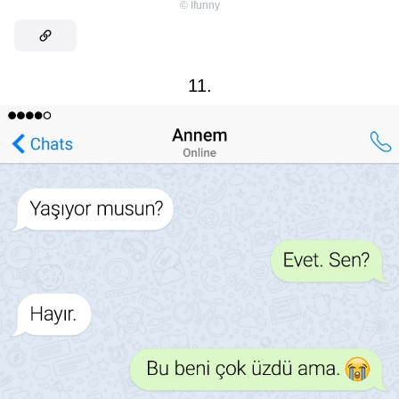
©
Ifunny
11.