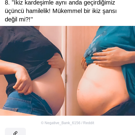
8. "İkiz kardeşimle aynı anda geçirdiğimiz
üçüncü hamilelik! Mükemmel bir ikiz şansı
değil mi?!’’
©
Negative_Bank_6156 / Reddit