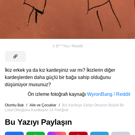
©
B***You / Reddit
İkiz erkek ya da kız kardeşiniz var mı? İkizlerin diğer
kardeşlerden daha güçlü bir bağa sahip olduğunu
düşünüyor musunuz?
Ön izleme fotoğrafı kaynağı
WyronBang / Reddit
Olumlu Bak
/
Aile ve Çocuklar
/
İkiz Kardeşe Sahip Olmanın Büyük Bir
Lütuf Olduğunu Kanıtlayan 15 Fotoğraf
Bu Yazıyı Paylaşın