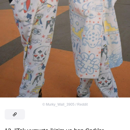
©
Murky_Wall_3905 / Reddit