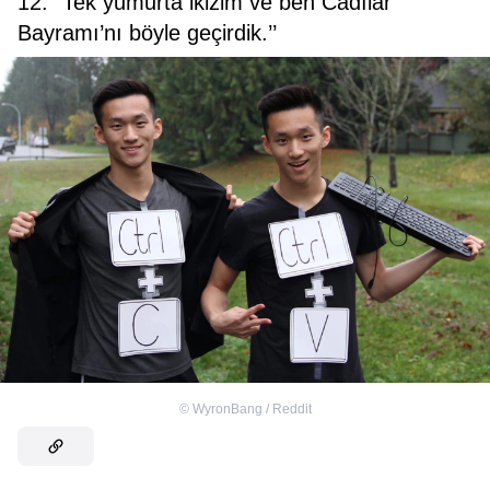
12. "Tek yumurta ikizim ve ben Cadılar
Bayramı’nı böyle geçirdik.’’
©
WyronBang / Reddit