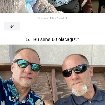
©
mrmax1999 / Reddit
5. "Bu sene 60 olacağız.’’