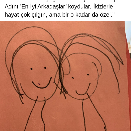
Adını ’En İyi Arkadaşlar’ koydular. İkizlerle
hayat çok çılgın, ama bir o kadar da özel.’’