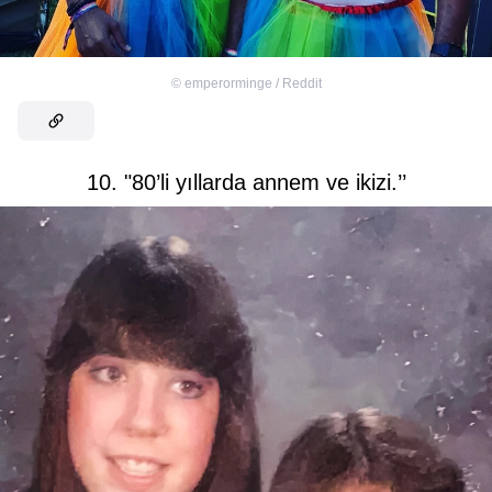
©
emperorminge / Reddit
10. "80’li yıllarda annem ve ikizi.’’