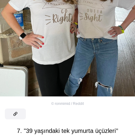
©
ronmimid / Reddit
7. "39 yaşındaki tek yumurta üçüzleri’’