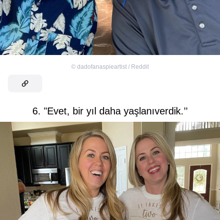
©
dadofanaspieartist / Reddit
6. "Evet, bir yıl daha yaşlanıverdik.’’