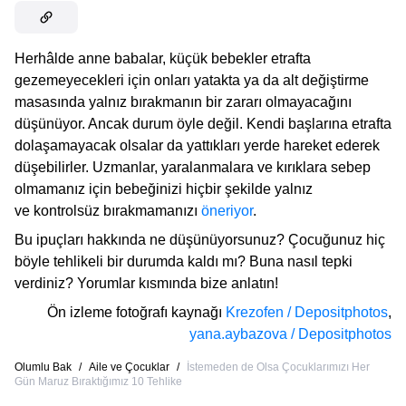
Herhâlde anne babalar, küçük bebekler etrafta
gezemeyecekleri için onları yatakta ya da alt değiştirme
masasında yalnız bırakmanın bir zararı olmayacağını
düşünüyor. Ancak durum öyle değil. Kendi başlarına etrafta
dolaşamayacak olsalar da yattıkları yerde hareket ederek
düşebilirler. Uzmanlar, yaralanmalara ve kırıklara sebep
olmamanız için bebeğinizi hiçbir şekilde yalnız
ve kontrolsüz bırakmamanızı
öneriyor
.
Bu ipuçları hakkında ne düşünüyorsunuz? Çocuğunuz hiç
böyle tehlikeli bir durumda kaldı mı? Buna nasıl tepki
verdiniz? Yorumlar kısmında bize anlatın!
Ön izleme fotoğrafı kaynağı
Krezofen / Depositphotos
,
yana.aybazova / Depositphotos
Olumlu Bak
/
Aile ve Çocuklar
/
İstemeden de Olsa Çocuklarımızı Her
Gün Maruz Bıraktığımız 10 Tehlike