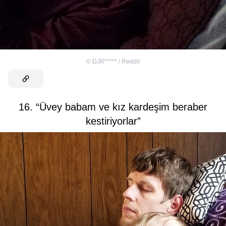
©
DJR***** / Reddit
16. “Üvey babam ve kız kardeşim beraber
kestiriyorlar”