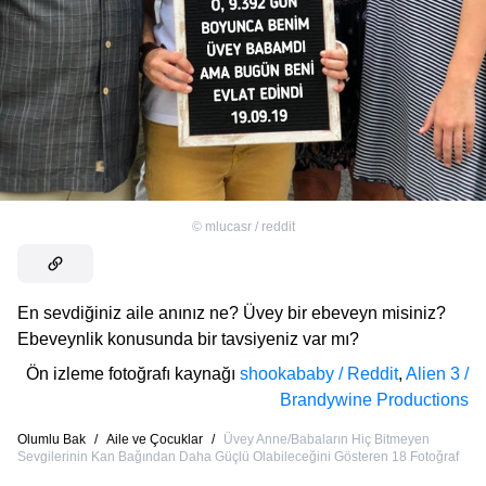
©
mlucasr / reddit
En sevdiğiniz aile anınız ne? Üvey bir ebeveyn misiniz?
Ebeveynlik konusunda bir tavsiyeniz var mı?
Ön izleme fotoğrafı kaynağı
shookababy / Reddit
,
Alien 3 /
Brandywine Productions
Olumlu Bak
/
Aile ve Çocuklar
/
Üvey Anne/Babaların Hiç Bitmeyen
Sevgilerinin Kan Bağından Daha Güçlü Olabileceğini Gösteren 18 Fotoğraf