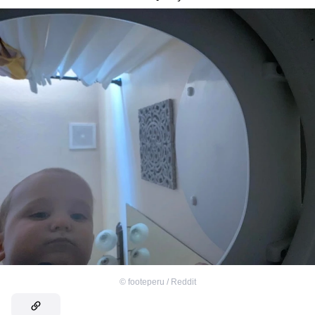
©
footeperu / Reddit