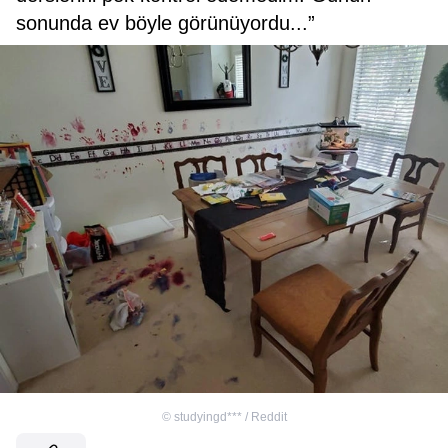
sonunda ev böyle görünüyordu...”
©
studyingd*** / Reddit