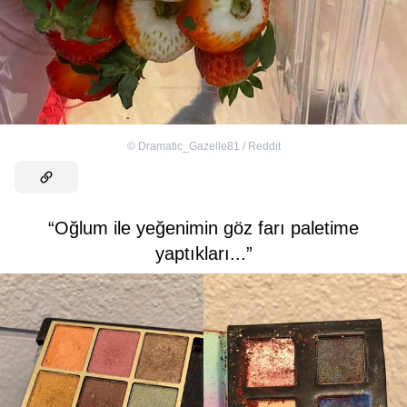
©
Dramatic_Gazelle81 / Reddit
“Oğlum ile yeğenimin göz farı paletime
yaptıkları...”