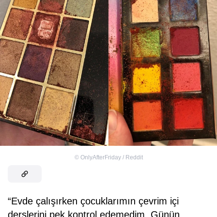
©
OnlyAfterFriday / Reddit
“Evde çalışırken çocuklarımın çevrim içi
derslerini pek kontrol edemedim. Günün