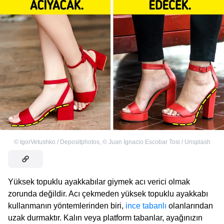
©
IgorVetushko / Depositphotos
,
©
Juan Ignacio Escobar Tosi / Unsplash
Yüksek topuklu ayakkabılar giymek acı verici olmak
zorunda değildir. Acı çekmeden yüksek topuklu ayakkabı
kullanmanın yöntemlerinden biri,
ince tabanlı
olanlarından
uzak durmaktır. Kalın veya platform tabanlar, ayağınızın