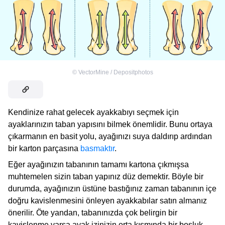
©
VectorMine / Depositphotos
Kendinize rahat gelecek ayakkabıyı seçmek için
ayaklarınızın taban yapısını bilmek önemlidir. Bunu ortaya
çıkarmanın en basit yolu, ayağınızı suya daldırıp ardından
bir karton parçasına
basmaktır
.
Eğer ayağınızın tabanının tamamı kartona çıkmışsa
muhtemelen sizin taban yapınız düz demektir. Böyle bir
durumda, ayağınızın üstüne bastığınız zaman tabanının içe
doğru kavislenmesini önleyen ayakkabılar satın almanız
önerilir. Öte yandan, tabanınızda çok belirgin bir
kavislenme varsa ayak izinizin orta kısmında bir boşluk