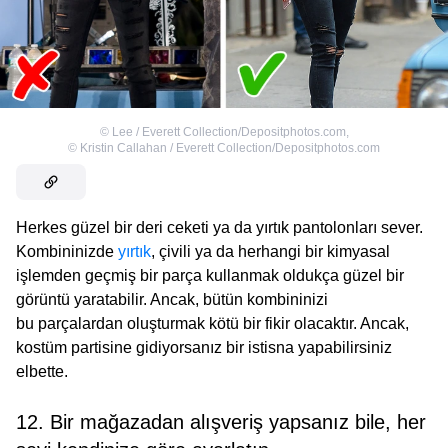
©
Lee / Everett Collection/Depositphotos.com
,
©
Kristin Callahan / Everett Collection/Depositphotos.com
Herkes güzel bir deri ceketi ya da yırtık pantolonları sever.
Kombininizde
yırtık
, çivili ya da herhangi bir kimyasal
işlemden geçmiş bir parça kullanmak oldukça güzel bir
görüntü yaratabilir. Ancak, bütün kombininizi
bu parçalardan oluşturmak kötü bir fikir olacaktır. Ancak,
kostüm partisine gidiyorsanız bir istisna yapabilirsiniz
elbette.
12. Bir mağazadan alışveriş yapsanız bile, her