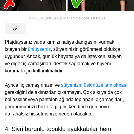
©
MEGA/East News
,
©
agefotostock/East News
Plajdaysanız ya da kırmızı halıya damgasını vurmak
isteyen bir
ünlüyseniz
, sütyeninizin görünmesi oldukça
uygundur. Ancak, günlük hayatta ya da işteyken, sütyen
ve diğer iç çamaşırları, destek sağlamak ve hijyeni
korumak için kullanılmalıdır.
Ayrıca, iç çamaşırınızın ve
sütyenizin üstünüze tam olması
gerektiğini de aklınızdan çıkarmayın. Çok sıkı ya da çok
bol askılar veya pantolon ağında toplanan iç çamaşırları,
görünümünüzü bozacağı gibi, kendinizi gün boyu
da rahatsız hissetmenize neden olacaktır.
4. Sivri burunlu topuklu ayakkabılar hem