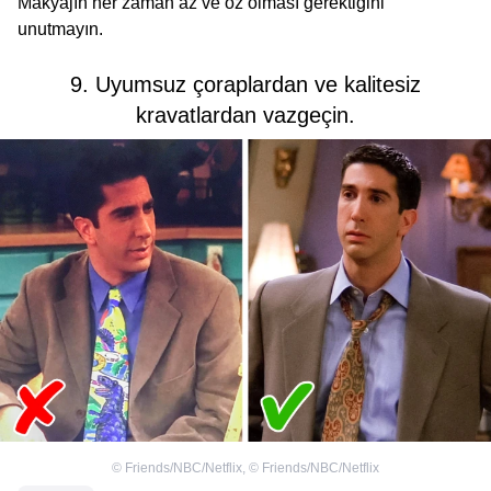
Makyajın her zaman az ve öz olması gerektiğini
unutmayın.
9. Uyumsuz çoraplardan ve kalitesiz
kravatlardan vazgeçin.
©
Friends/NBC/Netflix
,
©
Friends/NBC/Netflix