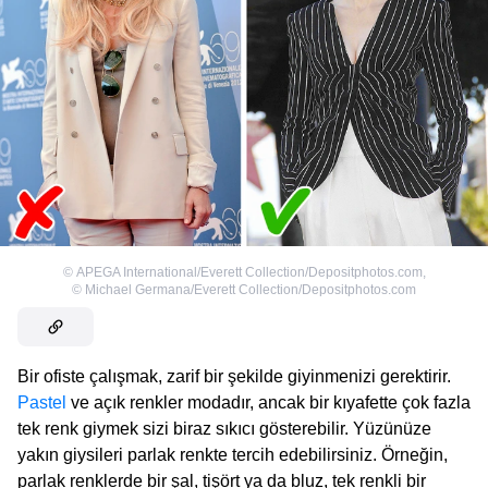
©
APEGA International/Everett Collection/Depositphotos.com
,
©
Michael Germana/Everett Collection/Depositphotos.com
Bir ofiste çalışmak, zarif bir şekilde giyinmenizi gerektirir.
Pastel
ve açık renkler modadır, ancak bir kıyafette çok fazla
tek renk giymek sizi biraz sıkıcı gösterebilir. Yüzünüze
yakın giysileri parlak renkte tercih edebilirsiniz. Örneğin,
parlak renklerde bir şal, tişört ya da bluz, tek renkli bir