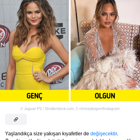
©
Jaguar PS / Shutterstock.com
,
©
chrissyteigen/Instagram
Yaşlandıkça size yakışan kıyafetler de
değişecektir
.