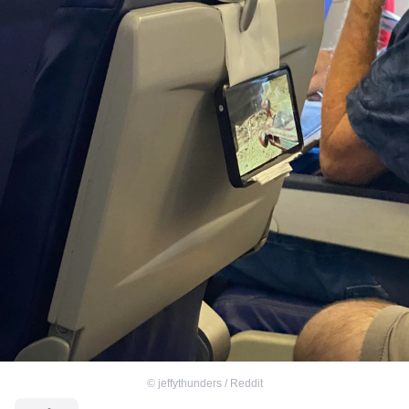
©
jeffythunders / Reddit