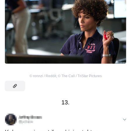
©
ronnzi / Reddit
,
©
The Call / TriStar Pictures
13.