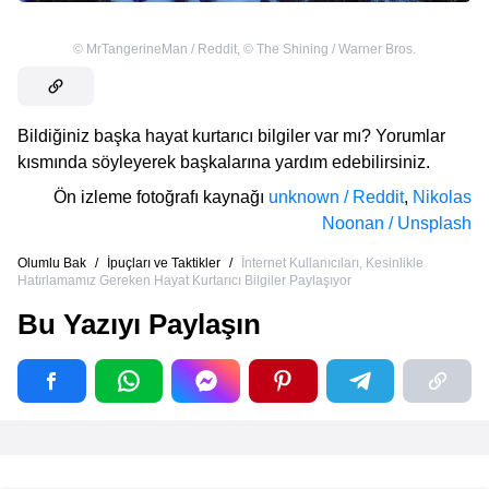
©
MrTangerineMan / Reddit
,
©
The Shining / Warner Bros.
Bildiğiniz başka hayat kurtarıcı bilgiler var mı? Yorumlar
kısmında söyleyerek başkalarına yardım edebilirsiniz.
Ön izleme fotoğrafı kaynağı
unknown / Reddit
,
Nikolas
Noonan / Unsplash
Olumlu Bak
/
İpuçları ve Taktikler
/
İnternet Kullanıcıları, Kesinlikle
Hatırlamamız Gereken Hayat Kurtarıcı Bilgiler Paylaşıyor
Bu Yazıyı Paylaşın