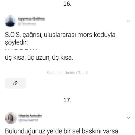
16.
©
not_the_droids / Reddit
17.