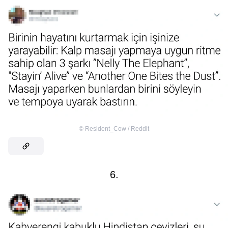
©
Resident_Cow / Reddit
6.