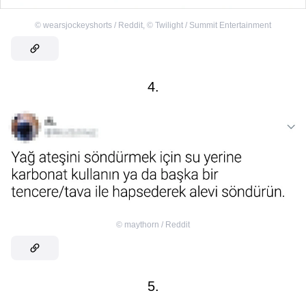
©
wearsjockeyshorts / Reddit
,
©
Twilight / Summit Entertainment
4.
©
maythorn / Reddit
5.