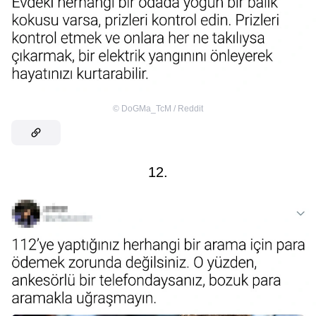
©
DoGMa_TcM / Reddit
12.