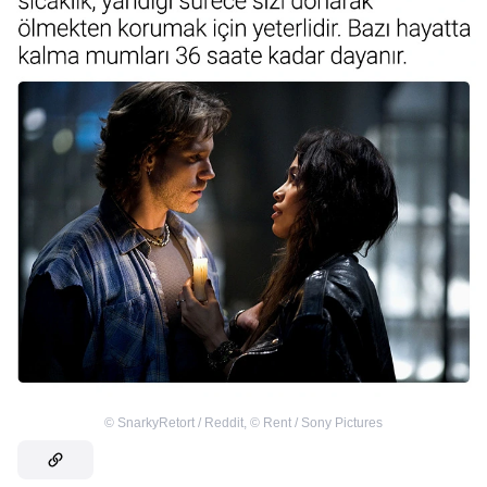
©
SnarkyRetort / Reddit
,
©
Rent / Sony Pictures