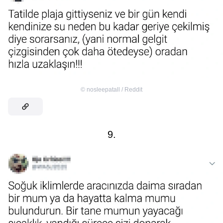
©
nosleepatall / Reddit
9.