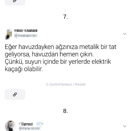
7.
©
GurlinPanteez / Reddit
8.