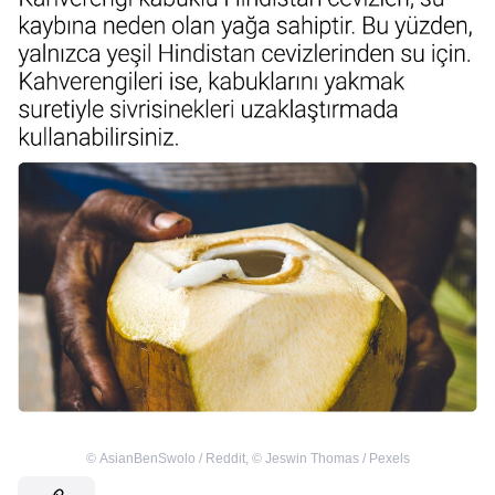
©
AsianBenSwolo / Reddit
,
©
Jeswin Thomas / Pexels