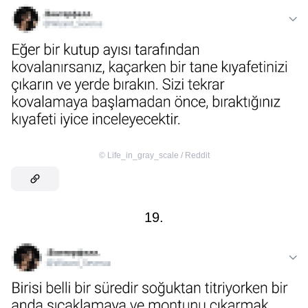
©
Life_in_gray_scale / Reddit
19.