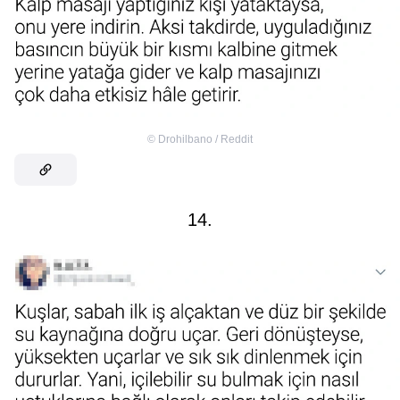
©
Drohilbano / Reddit
14.