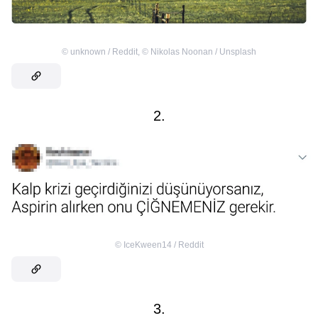
©
unknown / Reddit
,
©
Nikolas Noonan / Unsplash
2.
©
IceKween14 / Reddit
3.