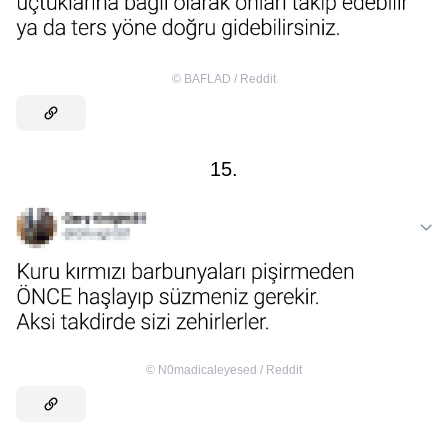
©
BAFLAD / Reddit
15.
©
N0madicaleyesed / Reddit