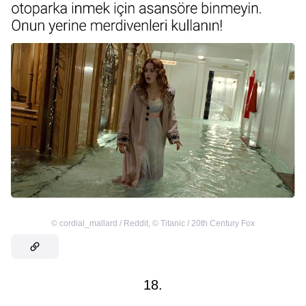
©
cordial_mallard / Reddit
,
©
Titanic / 20th Century Fox
18.