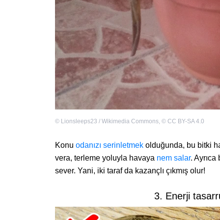
©
Lionsleeps23 / Wikimedia Commons
,
©
CC BY-SA 4.0
Konu
odanızı serinletmek
olduğunda, bu bitki ha
vera, terleme yoluyla havaya
nem salar
. Ayrıca
sever. Yani, iki taraf da kazançlı çıkmış olur!
3. Enerji tasarr