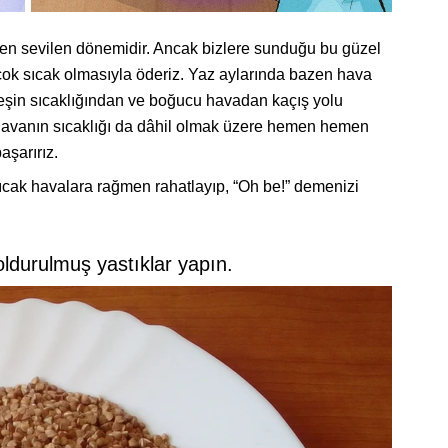
n en sevilen dönemidir. Ancak bizlere sunduğu bu güzel
 çok sıcak olmasıyla öderiz. Yaz aylarında bazen hava
neşin sıcaklığından ve boğucu havadan kaçış yolu
, havanın sıcaklığı da dâhil olmak üzere hemen hemen
şarırız.
ıcak havalara rağmen rahatlayıp, “Oh be!” demenizi
oldurulmuş yastıklar yapın.