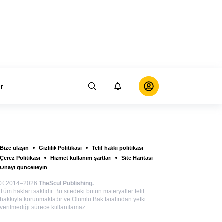
er
Bize ulaşın
Gizlilik Politikası
Telif hakkı politikası
Çerez Politikası
Hizmet kullanım şartları
Site Haritası
Onayı güncelleyin
© 2014–2026
TheSoul Publishing
.
Tüm hakları saklıdır. Bu sitedeki bütün materyaller telif
hakkıyla korunmaktadır ve Olumlu Bak tarafından yetki
verilmediği sürece kullanılamaz.