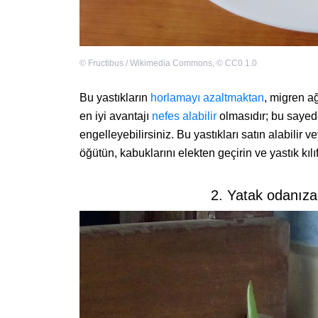
©
Fructibus / Wikimedia Commons
,
©
CC0 1.0
Bu yastıkların
horlamayı azaltmaktan
, migren ağ
en iyi avantajı
nefes alabilir
olmasıdır; bu sayede
engelleyebilirsiniz. Bu yastıkları satın alabilir 
öğütün, kabuklarını elekten geçirin ve yastık kılı
2. Yatak odanıza 