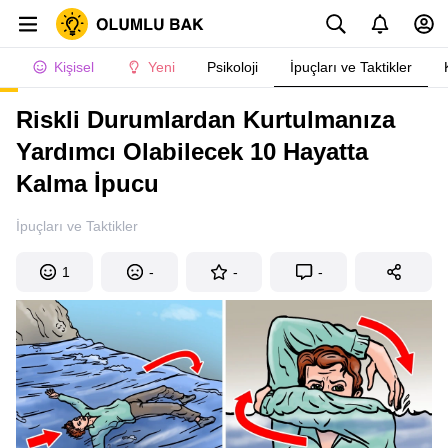
Kişisel
Yeni
Psikoloji
İpuçları ve Taktikler
Riskli Durumlardan Kurtulmanıza
Yardımcı Olabilecek 10 Hayatta
Kalma İpucu
İpuçları ve Taktikler
1
-
-
-