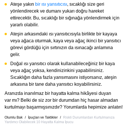
Ateşe yakın
bir ısı yansıtıcısı
, sıcaklığı size geri
yönlendirecek ve dumanı yukarı doğru hareket
ettirecektir. Bu, sıcaklığı bir sığınağa yönlendirmek için
yararlı olabilir.
Ateşin arkasındaki ısı yansıtıcısıyla birlikte bir kayaya
veya ağaca oturmak, kaya veya ağaç ikinci bir yansıtıcı
görevi gördüğü için sırtınızın da ısınacağı anlamına
gelir.
Doğal ısı yansıtıcı olarak kullanabileceğiniz bir kaya
veya ağaç yoksa, kendinizinkini yapabilirsiniz.
Sıcaklığın daha fazla yansımasını istiyorsanız, ateşin
arkasına bir tane daha yansıtıcı koyabilirsiniz.
Aranızda inanılmaz bir hayatta kalma hikâyesi duyan
var mı? Belki de siz zor bir durumdan hiç hasar almadan
kurtulmayı başarmışsınızdır? Yorumlarda hepimize anlatın!
Olumlu Bak
/
İpuçları ve Taktikler
/
Riskli Durumlardan Kurtulmanıza
Yardımcı Olabilecek 10 Hayatta Kalma İpucu