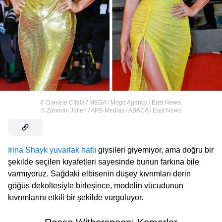
©
Daniele Cifalà / MEGA / Mega Agency / East News
,
©
Zannoni Julien / APS-Medias / ABACA / East News
Irina Shayk
yuvarlak hatlı
giysileri giyemiyor, ama doğru bir
şekilde seçilen kıyafetleri sayesinde bunun farkına bile
varmıyoruz. Sağdaki elbisenin düşey kıvrımları derin
göğüs dekoltesiyle birleşince, modelin vücudunun
kıvrımlarını etkili bir şekilde vurguluyor.