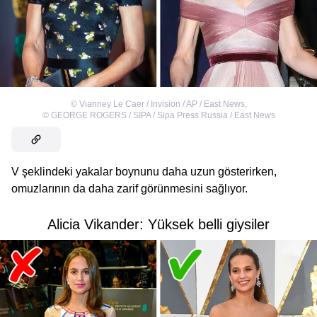
©
Vianney Le Caer / Invision / AP / East News
,
©
GEORGE ROGERS / SIPA / Sipa Press Russia / East News
V şeklindeki yakalar boynunu daha uzun gösterirken,
omuzlarının da daha zarif görünmesini sağlıyor.
Alicia Vikander: Yüksek belli giysiler