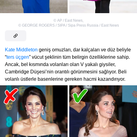
©
AP / East News
,
©
GEORGE ROGERS / SIPA / Sipa Press Russia / East News
Kate Middleton
geniş omuzları, dar kalçaları ve düz beliyle
“
ters üçgen
” vücut şeklinin tüm belirgin özelliklerine sahip.
Ancak, bel kısmında volanları olan V yakalı giysiler,
Cambridge Düşesi’nin orantılı görünmesini sağlıyor. Beli
volanlı üstlerle basenlerine gereken hacmi kazandırıyor.