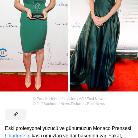
©
Paul A. Hebert / Invision / AP / East News
,
©
Jeff Bachner / News Pictures / East News
Eski profesyonel yüzücü ve günümüzün Monaco Prensesi
Charlene’in
kaslı omuzları ve dar basenleri var. Fakat,