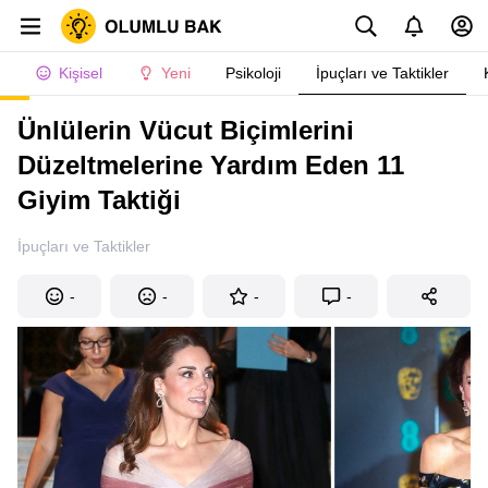
Kişisel
Yeni
Psikoloji
İpuçları ve Taktikler
Ünlülerin Vücut Biçimlerini
Düzeltmelerine Yardım Eden 11
Giyim Taktiği
İpuçları ve Taktikler
-
-
-
-