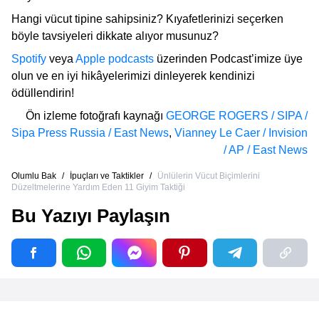
Hangi vücut tipine sahipsiniz? Kıyafetlerinizi seçerken
böyle tavsiyeleri dikkate alıyor musunuz?
Spotify
veya
Apple podcasts
üzerinden Podcast’imize üye
olun ve en iyi hikâyelerimizi dinleyerek kendinizi
ödüllendirin!
Ön izleme fotoğrafı kaynağı
GEORGE ROGERS / SIPA /
Sipa Press Russia / East News
,
Vianney Le Caer / Invision
/ AP / East News
Olumlu Bak
/
İpuçları ve Taktikler
/
Ünlülerin Vücut Biçimlerini
Düzeltmelerine Yardım Eden 11 Giyim Taktiği
Bu Yazıyı Paylaşın