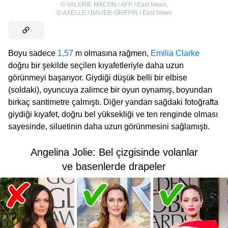
©
VALERIE MACON / AFP / East News
,
©
AXELLE / BAUER-GRIFFIN / East News
Boyu sadece
1,57
m olmasına rağmen,
Emilia Clarke
doğru bir şekilde seçilen kıyafetleriyle daha uzun
görünmeyi başarıyor. Giydiği düşük belli bir elbise
(soldaki), oyuncuya zalimce bir oyun oynamış, boyundan
birkaç santimetre çalmıştı. Diğer yandan sağdaki fotoğrafta
giydiği kıyafet, doğru bel yüksekliği ve ten renginde olması
sayesinde, siluetinin daha uzun görünmesini sağlamıştı.
Angelina Jolie: Bel çizgisinde volanlar
ve basenlerde drapeler