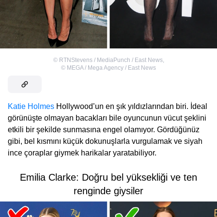
©
RTNStevens / MediaPunch / East News
,
©
MEGA / Mega Agency / East News
Katie Holmes
Hollywood’un en şık yıldızlarından biri. İdeal
görünüşte olmayan bacakları bile oyuncunun vücut şeklini
etkili bir şekilde sunmasına engel olamıyor. Gördüğünüz
gibi, bel kısmını küçük dokunuşlarla vurgulamak ve siyah
ince çoraplar giymek harikalar yaratabiliyor.
Emilia Clarke: Doğru bel yüksekliği ve ten
renginde giysiler