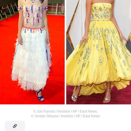
©
Jon Furniss / Invision / AP / East News
,
©
Jordan Strauss / Invision / AP / East News