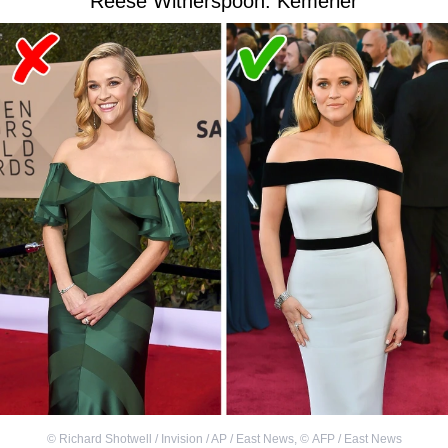
Reese Witherspoon: Kemerler
©
Richard Shotwell / Invision / AP / East News
,
©
AFP / East News