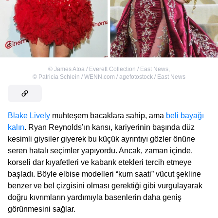
©
James Atoa / Everett Collection / East News
,
©
Patricia Schlein / WENN.com / agefotostock / East News
Blake Lively
muhteşem bacaklara sahip, ama
beli bayağı
kalın
. Ryan Reynolds’ın karısı, kariyerinin başında düz
kesimli giysiler giyerek bu küçük ayrıntıyı gözler önüne
seren hatalı seçimler yapıyordu. Ancak, zaman içinde,
korseli dar kıyafetleri ve kabarık etekleri tercih etmeye
başladı. Böyle elbise modelleri “kum saati” vücut şekline
benzer ve bel çizgisini olması gerektiği gibi vurgulayarak
doğru kıvrımların yardımıyla basenlerin daha geniş
görünmesini sağlar.