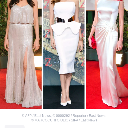
©
AFP / East News
,
©
0000292 / Reporter / East News
,
©
MARCOCCHI GIULIO / SIPA / East News