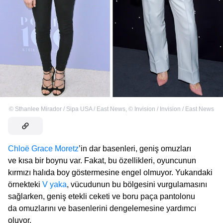
©
Sthanlee Mirador / Sipa USA / East News
,
©
Invision / Invision / East News
Chloë Grace Moretz
’in dar basenleri, geniş omuzları
ve kısa bir boynu var. Fakat, bu özellikleri, oyuncunun
kırmızı halıda boy göstermesine engel olmuyor. Yukarıdaki
örnekteki
V yaka
, vücudunun bu bölgesini vurgulamasını
sağlarken, geniş etekli ceketi ve boru paça pantolonu
da omuzlarını ve basenlerini dengelemesine yardımcı
oluyor.