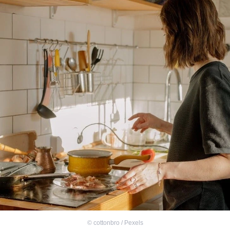
©
cottonbro / Pexels