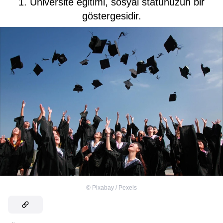
1. Üniversite eğitimi, sosyal statünüzün bir
göstergesidir.
©
Pixabay / Pexels